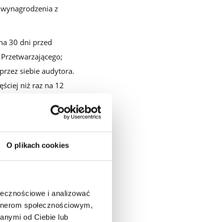
 wynagrodzenia z
na 30 dni przed
 Przetwarzającego;
rzez siebie audytora.
ściej niż raz na 12
iem ochrony danych),
cający działalności
go. Koszty audytu
nież poprzez
O plikach cookies
adanych przez
ołecznościowe i analizować
artnerom społecznościowym,
GO
anymi od Ciebie lub