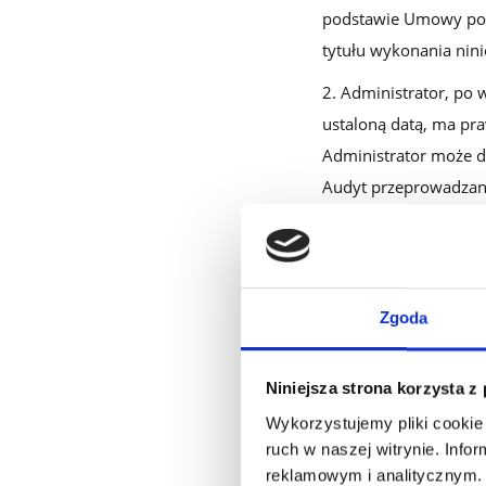
podstawie Umowy pod
tytułu wykonania nin
Administrator, po 
ustaloną datą, ma pr
Administrator może d
Audyt przeprowadzany 
miesięcy (nie dotycz
po zawarciu przez aud
Przetwarzającego ora
ponosi Administrator
Zgoda
udostępnienie Admini
Przetwarzającego, je
Niniejsza strona korzysta z
Wykorzystujemy pliki cookie 
ruch w naszej witrynie. Inf
5. PRAWA
reklamowym i analitycznym. 