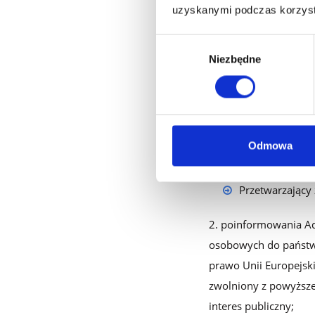
uzyskanymi podczas korzysta
Przetwarzający zobowi
Wybór
przetwarzania dan
Niezbędne
zgody
trzeciego lub organi
czym:
polecenia Admi
szczególności za p
Odmowa
ustnie lub telefo
Przetwarzający
poinformowania Ad
osobowych do państwa
prawo Unii Europejski
zwolniony z powyższeg
interes publiczny;