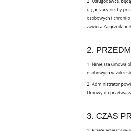
Usługodawca, będąc
lojalnościowych
organizacyjne, by pr
osobowych i chroniło
Logowanie
zawiera Załącznik nr 
Testuj za darmo
Umów prezentację
2. PRZED
Niniejsza umowa ok
osobowych w zakresi
Administrator powi
Umowy do przetwarz
3. CZAS 
Przetwarzający świ