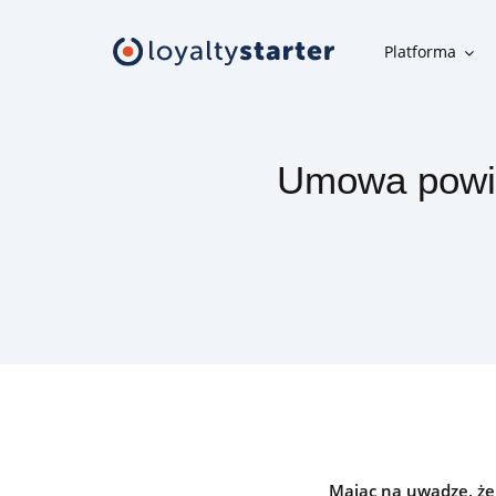
Platforma
Platforma
Umowa powie
Moduły klienta
Aplikacja mobilna, panel uczestnika, karta w telefonie i inne
narzędzia klienta
Moduły organizatora
Narzędzia do szybkiej i wygodnej obsługi programu
lojalnościowego
Oferta
Mając na uwadze, ż