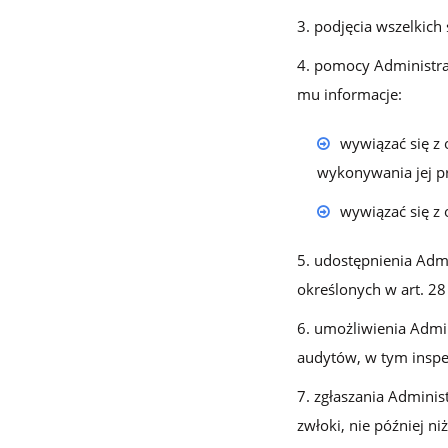
podjęcia wszelkic
pomocy Administrat
mu informacje:
wywiązać się z
wykonywania jej pr
wywiązać się z
udostępnienia Admi
określonych w art. 2
umożliwienia Admi
audytów, w tym inspekc
zgłaszania Admini
zwłoki, nie później n