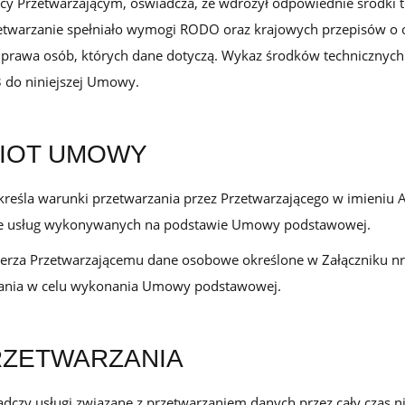
y Przetwarzającym, oświadcza, że wdrożył odpowiednie środki t
lojalnościowego w Loyalty Starter
zetwarzanie spełniało wymogi RODO oraz krajowych przepisów o
 prawa osób, których dane dotyczą. Wykaz środków technicznych 
3 do niniejszej Umowy.
MIOT UMOWY
reśla warunki przetwarzania przez Przetwarzającego w imieniu 
e usług wykonywanych na podstawie Umowy podstawowej.
erza Przetwarzającemu dane osobowe określone w Załączniku nr 
ania w celu wykonania Umowy podstawowej.
PRZETWARZANIA
adczy usługi związane z przetwarzaniem danych przez cały czas 