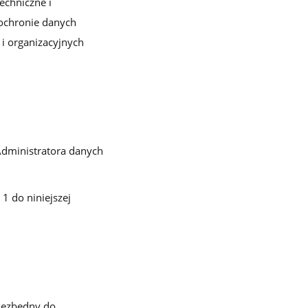
echniczne i
wskazówkami
 ochronie danych
i organizacyjnych
Administratora danych
1 do niniejszej
niezbędny do