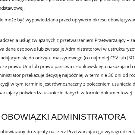
dstawowej.
nie może być wypowiedziana przed upływem okresu obowiązyw
adczenia usług związanych z przetwarzaniem Przetwarzający – zal
wa dane osobowe lub zwraca je Administratorowi w ustruktury
adającym się do odczytu maszynowego (co najmniej CSV lub JSO
ba że prawo Unii lub prawo państwa członkowskiego nakazują ich 
nistrator przekazuje decyzję najpóźniej w terminie 30 dni od 
cyzji w tym terminie jest równoznaczny z poleceniem usunięcia 
warzający potwierdza usunięcie danych w formie dokumentowej.
I OBOWIĄZKI ADMINISTRATORA
 zobowiązany do zapłaty na rzecz Przetwarzającego wynagrodzeni