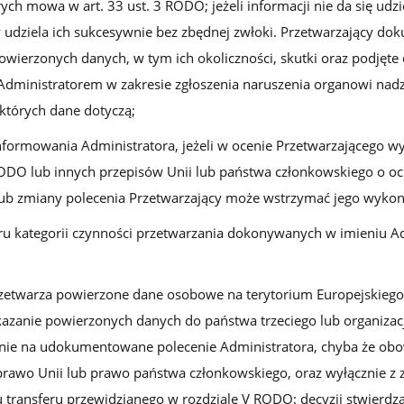
rych mowa w art. 33 ust. 3 RODO; jeżeli informacji nie da się ud
y udziela ich sukcesywnie bez zbędnej zwłoki. Przetwarzający do
wierzonych danych, w tym ich okoliczności, skutki oraz podjęte d
 Administratorem w zakresie zgłoszenia naruszenia organowi na
których dane dotyczą;
formowania Administratora, jeżeli w ocenie Przetwarzającego 
ODO lub innych przepisów Unii lub państwa członkowskiego o oc
lub zmiany polecenia Przetwarzający może wstrzymać jego wykon
ru kategorii czynności przetwarzania dokonywanych w imieniu Ad
rzetwarza powierzone dane osobowe na terytorium Europejskieg
azanie powierzonych danych do państwa trzeciego lub organiza
nie na udokumentowane polecenie Administratora, chyba że obow
prawo Unii lub prawo państwa członkowskiego, oraz wyłącznie z
ransferu przewidzianego w rozdziale V RODO: decyzji stwierdz