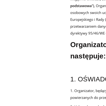
podstawowa
”), Orga
Dla sklepów detalicznych
osobowych swoich ucz
Mobilny program lojalnościowy pod własną marką – dla
pojedynczych sklepów oraz małych i dużych sieci
Europejskiego i Rady 
przetwarzaniem danyc
dyrektywy 95/46/WE (o
Cennik
Organizato
Zasoby
następuje:
Historie klientów
Zainspiruj się case studies z prawdziwych wdrożeń naszych
1. OŚWIA
klientów
Organizator, będąc
Programy lojalnościowe krok po kroku
powierzanych do prze
Zobacz przewodnik wprowadzający w temat programów