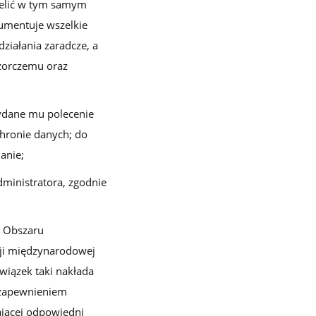
zielić w tym samym
kumentuje wszelkie
ziałania zaradcze, a
dzorczemu oraz
wydane mu polecenie
hronie danych; do
anie;
ministratora, zgodnie
o Obszaru
cji międzynarodowej
iązek taki nakłada
 zapewnieniem
ającej odpowiedni