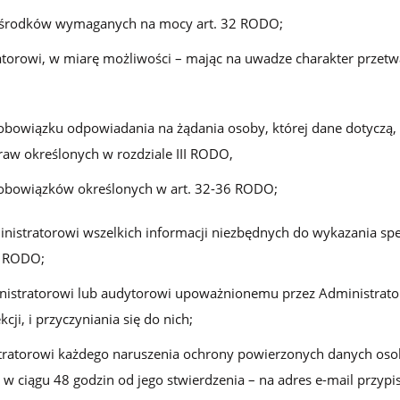
h środków wymaganych na mocy art. 32 RODO;
orowi, w miarę możliwości – mając na uwadze charakter przetw
 obowiązku odpowiadania na żądania osoby, której dane dotyczą, 
aw określonych w rozdziale III RODO,
 obowiązków określonych w art. 32-36 RODO;
nistratorowi wszelkich informacji niezbędnych do wykazania sp
8 RODO;
nistratorowi lub audytorowi upoważnionemu przez Administrato
ji, i przyczyniania się do nich;
stratorowi każdego naruszenia ochrony powierzonych danych os
iż w ciągu 48 godzin od jego stwierdzenia – na adres e-mail przyp