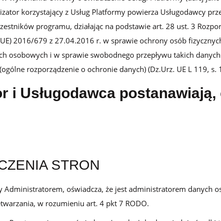
nizator korzystający z Usług Platformy powierza Usługodawcy pr
Dla firm handlowych B2B
estników programu, działając na podstawie art. 28 ust. 3 Rozpo
Program lojalnościowy lub wsparcia sprzedaży dla
producentów, hurtowni, dystrybutorów i sklepów
(UE) 2016/679 z 27.04.2016 r. w sprawie ochrony osób fizycznyc
branżowych
h osobowych i w sprawie swobodnego przepływu takich danych 
gólne rozporządzenie o ochronie danych) (Dz.Urz. UE L 119, s. 1
r i Usługodawca postanawiają,
Opinie
DCZENIA STRON
Dowiedz się, co o platformie Loyalty Starter myślą jej
użytkownicy
y Administratorem, oświadcza, że jest administratorem danych 
Baza wiedzy
twarzania, w rozumieniu art. 4 pkt 7 RODO.
Dowiedz się więcej o konfiguracji programu