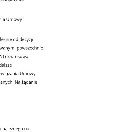
ania Umowy
eżnie od decyzji
zowanym, powszechnie
N) oraz usuwa
dalsze
rozwiązania Umowy
danych. Na żądanie
a należnego na