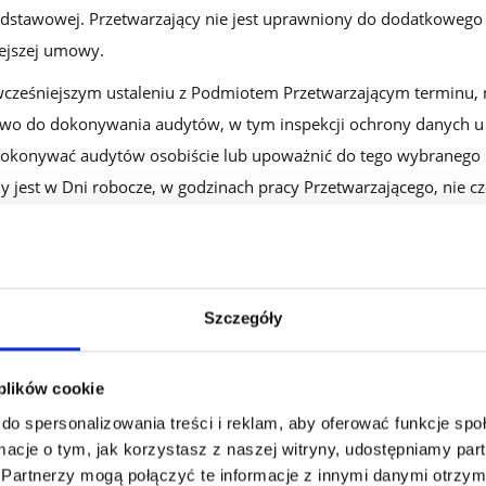
stawowej. Przetwarzający nie jest uprawniony do dodatkowego
iejszej umowy.
wcześniejszym ustaleniu z Podmiotem Przetwarzającym terminu, 
awo do dokonywania audytów, w tym inspekcji ochrony danych u
okonywać audytów osobiście lub upoważnić do tego wybranego p
jest w Dni robocze, w godzinach pracy Przetwarzającego, nie czę
y audytu przeprowadzanego w związku ze stwierdzonym naruszen
ytora zobowiązania do zachowania poufności i w sposób niezakłó
z nienaruszający ochrony danych innych klientów Przetwarzające
. Obowiązek umożliwienia audytu może zostać zrealizowany rów
Szczegóły
stratorowi aktualnych raportów z audytów lub certyfikatów posi
żeli ich zakres odpowiada zakresowi planowanego audytu.
 plików cookie
do spersonalizowania treści i reklam, aby oferować funkcje sp
ormacje o tym, jak korzystasz z naszej witryny, udostępniamy p
 I OBOWIĄZKI PRZETWARZAJĄCE
Partnerzy mogą połączyć te informacje z innymi danymi otrzym