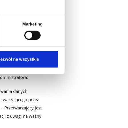
sobowych do państwa
Marketing
dministratora, przy
 dokumentowej, w
cenia przekazane
ezwól na wszystkie
towej;
dministratora;
ywania danych
etwarzającego przez
– Przetwarzający jest
acji z uwagi na ważny