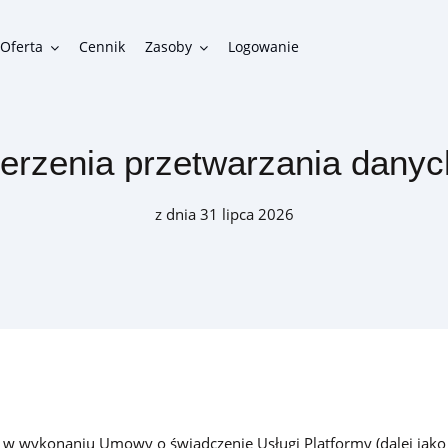
Oferta
Cennik
Zasoby
Logowanie
rzenia przetwarzania dany
Funkcjonalności
Gotowe funkcje do zbudowania funkcjonalnego programu
z dnia 31 lipca 2026
lojalnościowego
Integracje
Możliwości połączenia programu lojalnościowego z innymi
systemami w firmie
e
w wykonaniu Umowy o świadczenie Usługi Platformy (dalej jako 