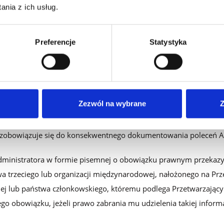
nia z ich usług.
ązuje się do:
ych osobowych, w tym w szczególności przekazywania danych o
Preferencje
Statystyka
zacji międzynarodowej, wyłącznie na udokumentowane polecenie A
nistratora mogą być przekazywane Przetwarzającemu w formie
omocą poczty elektronicznej lub funkcjonalności Platformy; pole
Zezwól na wybrane
Z
nicznie wymagają niezwłocznego potwierdzenia w formie dokumen
 zobowiązuje się do konsekwentnego dokumentowania poleceń A
ministratora w formie pisemnej o obowiązku prawnym przekaz
 trzeciego lub organizacji międzynarodowej, nałożonego na Prz
ej lub państwa członkowskiego, któremu podlega Przetwarzający 
o obowiązku, jeżeli prawo zabrania mu udzielenia takiej inform