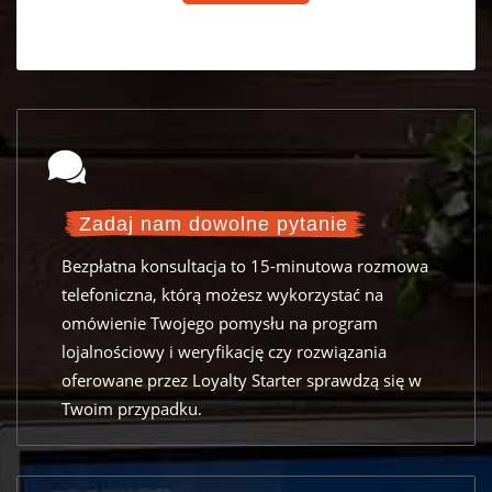
e
a
s
e
l
e
a
Zadaj nam dowolne pytanie
v
e
Bezpłatna konsultacja to 15-minutowa rozmowa
t
telefoniczna, którą możesz wykorzystać na
h
omówienie Twojego pomysłu na program
lojalnościowy i weryfikację czy rozwiązania
i
oferowane przez Loyalty Starter sprawdzą się w
s
Twoim przypadku.
f
i
e