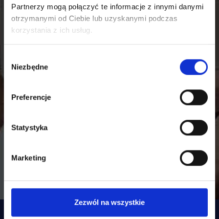
Partnerzy mogą połączyć te informacje z innymi danymi
otrzymanymi od Ciebie lub uzyskanymi podczas
korzystania z ich usług.
Z kim będę rozmawiać?
Wybór
Niezbędne
zgody
Każdą rozmowę prowadzi nasz wewnętrzny
konsultant w oparciu o swoje pełne
doświadczenie i wiedzę. Nawet jeżeli nie będzie
Preferencje
znać odpowiedzi (co zdarza się bardzo rzadko),
skonsultuje temat z pełnym zespołem i wróci z
Statystyka
odpowiedzią.
Marketing
Zezwól na wszystkie