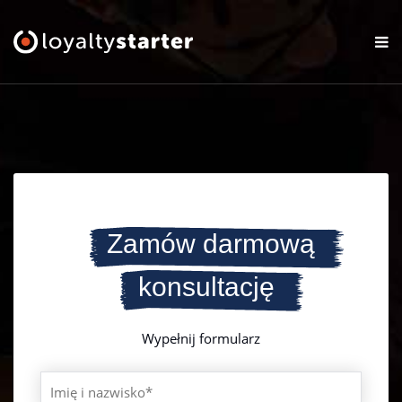
Platforma
Oferta
Cennik
Zasoby
Zamów darmową
Logowanie
konsultację
Zamów darmową konsultację
Wypełnij formularz