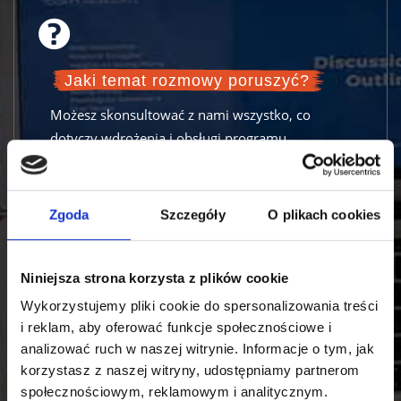
l
d
e
Jaki temat rozmowy poruszyć?
m
Możesz skonsultować z nami wszystko, co
p
dotyczy wdrożenia i obsługi programu
t
lojalnościowego w Twojej firmie. Przykładowo,
y
jak rozpocząć i ile czasu trwa wdrożenie, jak
.
zaciągać dane z systemu sprzedaży, jak
Zgoda
Szczegóły
O plikach cookies
skonfigurować aplikację mobilną dla
uczestników programu, jak wdrożyć
indywidualną strategię naliczania punktów, jakie
Niniejsza strona korzysta z plików cookie
nagrody zaoferować klientom, jak przygotować
Wykorzystujemy pliki cookie do spersonalizowania treści
regulamin programu? Zadaj własne pytanie. Nasi
i reklam, aby oferować funkcje społecznościowe i
konsultanci chętnie pomogą.
analizować ruch w naszej witrynie. Informacje o tym, jak
korzystasz z naszej witryny, udostępniamy partnerom
społecznościowym, reklamowym i analitycznym.