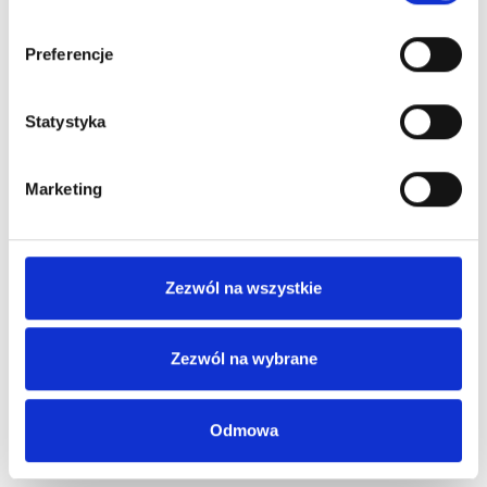
Preferencje
RYWALIZACJA
Ranking uczestników
Statystyka
Element rywalizacji
motywuje do częstszych
interakcji
w programem lojalnościowym i
Marketing
wzmacnia zaangażowanie
osób, które lubią
rywalizację.
Ranking pozwala uczestnikom
porównywać swoje
Zezwól na wszystkie
wyniki
– np. liczbę punktów lub poziom
zaangażowania, a Tobie –
nagradzać tych
Zezwól na wybrane
najbardziej aktywnych
dodatkowymi benefitami.
To rozwiązanie szczególnie dobrze sprawdza się
Odmowa
tam, gdzie liczy się regularna aktywność.