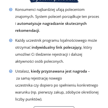
Konsumenci najbardziej ufają poleceniom
znajomych. System poleceń porządkuje ten proces
i
automatyzuje nagradzanie skutecznych
rekomendacji
.
Każdy uczestnik programu lojalnościowego może
otrzymać
indywidualny link polecający
,
który
umożliwi Ci śledzenie rejestracji i dalszej
aktywności osób poleconych.
Ustalasz,
kiedy przyznawana jest nagroda
–
z
a
samą
rejestrację nowego
uczestnika
czy
dopiero po spełnieniu
konkretnego
warunku (
np.
pierwszy zakup, zdobycie określonej
liczby punktów).