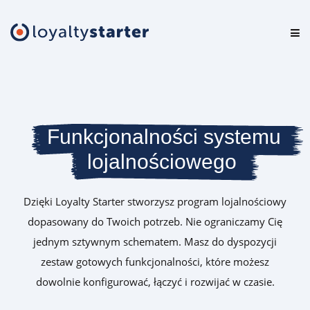
Platforma
Oferta
Cennik
Funkcjonalności systemu
lojalnościowego
Zasoby
Logowanie
Dzięki Loyalty Starter stworzysz program lojalnościowy
dopasowany do Twoich potrzeb. Nie ograniczamy Cię
jednym sztywnym schematem. Masz do dyspozycji
Testuj za darmo
zestaw gotowych funkcjonalności, które możesz
dowolnie konfigurować, łączyć i rozwijać w czasie.
Umów prezentację