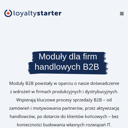
Platforma
Oferta
Cennik
Moduły dla firm
handlowych B2B
Zasoby
Logowanie
Moduły B2B powstały w oparciu o nasze doświadczenie
z wdrożeń w firmach produkcyjnych i dystrybucyjnych.
Wspierają kluczowe procesy sprzedaży B2B – od
Testuj za darmo
zamówień i motywowania partnerów, przez aktywizację
handlowców, po dotarcie do klientów końcowych – bez
Umów prezentację
konieczności budowania własnych rozwiązań IT.