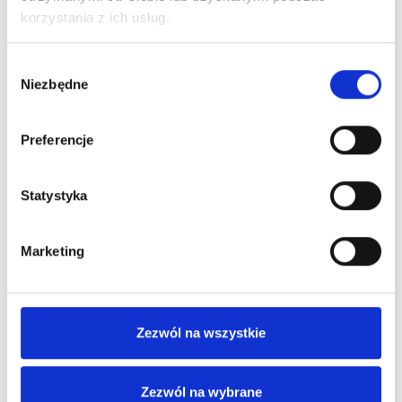
składania zamówień
korzystania z ich usług.
Wybór
Moduł rozszerza program lojalnościowy o funkcję
Niezbędne
zgody
składania zamówień, stając się
dodatkowym
narzędziem sprzedażowym
. Uczestnik wybiera
Preferencje
produkty, określa ilości i składa zamówienie przez
prosty formularz na swoim koncie – widząc od razu
Statystyka
liczbę punktów, które otrzyma po jego realizacji.
Dowiedz się więcej
Marketing
Zezwól na wszystkie
Zezwól na wybrane