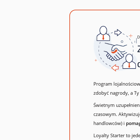
lojalnościowych
Logowanie
Zamów darmową konsultację
Program lojalnościowy
zdobyć nagrody, a Ty
Świetnym uzupełnieni
czasowym. Aktywizuje
handlowców) i
pomag
Loyalty Starter to jed