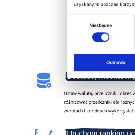
Zbuduj 
uzyskanymi podczas korzysta
Wybór
Niezbędne
zgody
W ramach abonamentu Loyalty
Wybierasz te, które pasują
Odmowa
Dostosuj mechanik
Ustaw walutę, przelicznik i okres
różnicować przeliczniki dla różny
zwrotach i korektach wykorzystać
Uruchom ranking uc