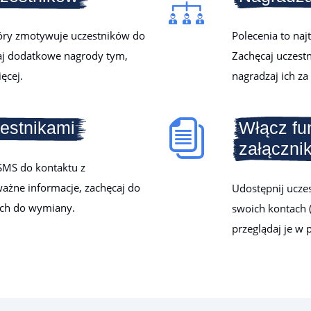
tóry zmotywuje uczestników do
Polecenia to na
aj dodatkowe nagrody tym,
Zachęcaj uczest
ęcej.
nagradzaj ich za
zestnikami
Włącz fu
załączni
SMS do kontaktu z
ażne informacje, zachęcaj do
Udostępnij ucze
ach do wymiany.
swoich kontach (
przeglądaj je w