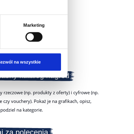
z gotowych
Marketing
ia programu lojalnościowego.
 bez programowania od zera.
ezwól na wszystkie
łasny katalog nagród
rzeczowe (np. produkty z oferty) i cyfrowe (np.
czy vouchery). Pokaż je na grafikach, opisz,
 podziel na kategorie.
j za polecenia