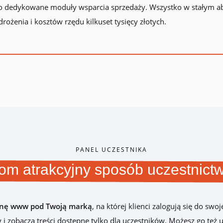
 dedykowane moduły wsparcia sprzedaży. Wszystko w stałym a
ożenia i kosztów rzędu kilkuset tysięcy złotych.
PANEL UCZESTNIKA
tom atrakcyjny sposób uczestnict
onę www pod Twoją marką
, na której klienci zalogują się do s
 zobaczą treści dostępne tylko dla uczestników. Możesz go też 