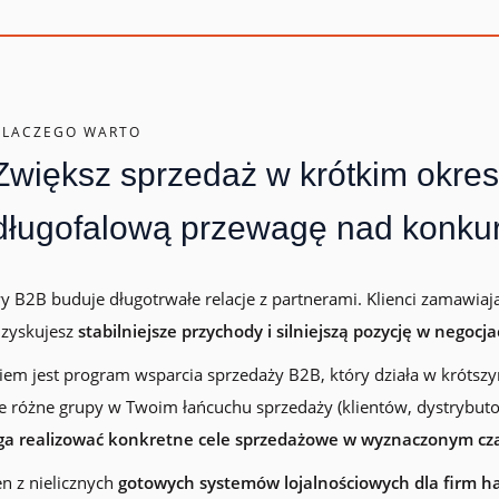
lojalnościowego w Loyalty Starter
DLACZEGO WARTO
Zwiększ sprzedaż w krótkim okresi
długofalową przewagę nad konku
 B2B buduje długotrwałe relacje z partnerami. Klienci zamawiają
 zyskujesz
stabilniejsze przychody i silniejszą pozycję w negocja
em jest program wsparcia sprzedaży B2B, który działa w krótsz
 różne grupy w Twoim łańcuchu sprzedaży (klientów, dystrybut
a realizować konkretne cele sprzedażowe w wyznaczonym cz
en z nielicznych
gotowych systemów lojalnościowych dla firm 