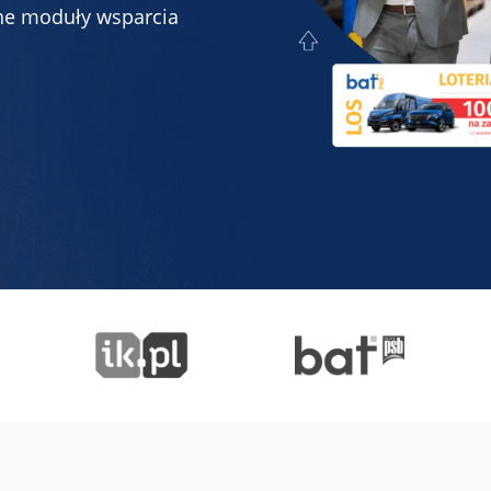
ne moduły wsparcia
Dla firm handlowych B2B
Program lojalnościowy lub wsparcia sprzedaży dla
producentów, hurtowni, dystrybutorów i sklepów
branżowych
Opinie
Dowiedz się, co o platformie Loyalty Starter myślą jej
użytkownicy
Baza wiedzy
Dowiedz się więcej o konfiguracji programu