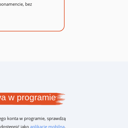
bonamencie, bez
wa w programie
wojego konta w programie, sprawdzą
udostępnić jako
aplikację mobilną
.