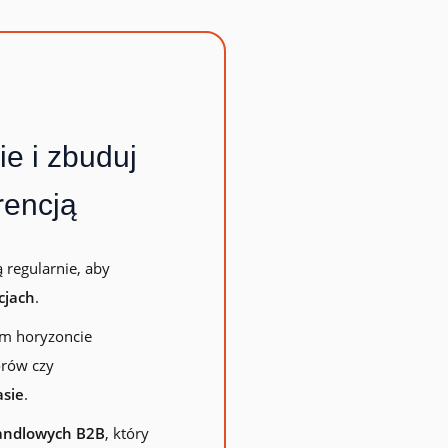
wskazówkami
e i zbuduj
rencją
 regularnie, aby
cjach
.
ym horyzoncie
orów czy
asie
.
handlowych B2B
, który