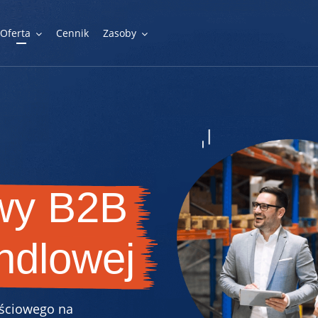
Oferta
Cennik
Zasoby
Funkcjonalności
Gotowe funkcje do zbudowania funkcjonalnego programu
lojalnościowego
owy B2B
Integracje
Możliwości połączenia programu lojalnościowego z innymi
systemami w firmie
ndlowej
ościowego na