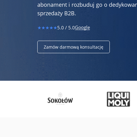
abonament i rozbuduj go o dedykowa
Dla sklepów detalicznych
sprzedaży B2B.
Mobilny program lojalnościowy pod własną marką – dla
pojedynczych sklepów oraz małych i dużych sieci
Google
★★★★★
5.0 / 5.0
Zamów darmową konsultację
Cennik
Zasoby
Historie klientów
Zainspiruj się case studies z prawdziwych wdrożeń naszych
klientów
Programy lojalnościowe krok po kroku
Zobacz przewodnik wprowadzający w temat programów