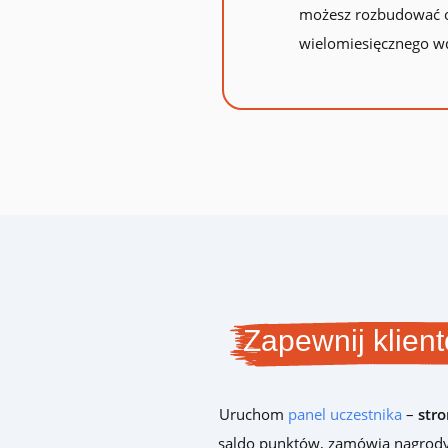
możesz rozbudować o
wielomiesięcznego wdr
Zapewnij klien
Uruchom
panel uczestnika
–
str
saldo punktów, zamówią nagrody i