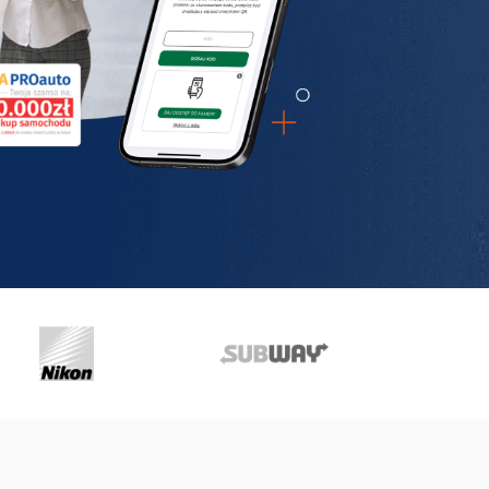
Dla firm usługowych B2C
Program lojalnościowy w telefonie dla gastronomii, beauty,
fitnessu i innych branż usługowych
Darmowe materiały do pobrania
Pobierz pakiet praktycznych e-booków, które pomogą Ci
we wdrożeniu
Blog
Sprawdź eksperckie artykuły z wiedzą i praktycznymi