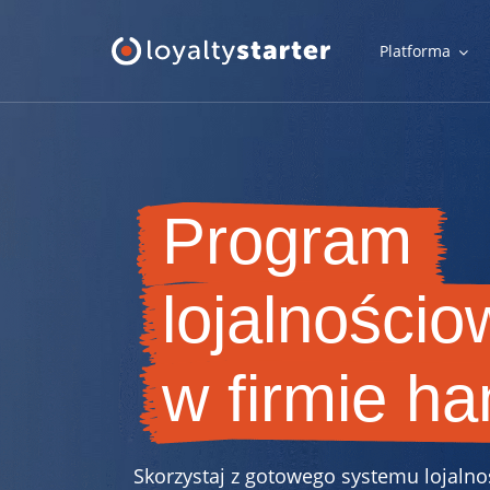
Platforma
Platforma
Moduły klienta
Program
Aplikacja mobilna, panel uczestnika, karta w telefonie i inne
narzędzia klienta
lojalności
Moduły organizatora
Narzędzia do szybkiej i wygodnej obsługi programu
lojalnościowego
w firmie ha
Oferta
Skorzystaj z gotowego systemu lojaln