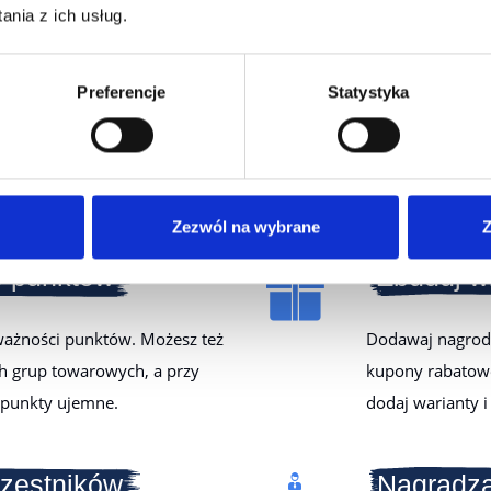
swój program lojalnościowy B2B 
nia z ich usług.
funkcjonalności
Preferencje
Statystyka
 Starter dostajesz wszystkie funkcje potrzebne do uruchomien
 do Twojej strategii, konfigurujesz w kilku krokach i startujesz,
Zezwól na wybrane
Z
ę punktów
Zbuduj w
 ważności punktów. Możesz też
Dodawaj nagrody 
ch grup towarowych, a przy
kupony rabatowe 
 punkty ujemne.
dodaj warianty i
zestników
Nagradza