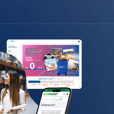
Moduły B2B
Dedykowane rozwiązania wspierające sprzedaż w firmach
handlowych B2B