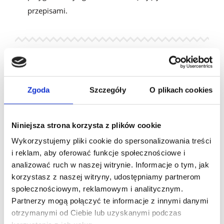
przepisami.
Kluczowe funkcje Loyalty
Zgoda
Szczegóły
O plikach cookies
Starter
Niniejsza strona korzysta z plików cookie
Program lojalnościowy The
Coconut
Club został
Wykorzystujemy pliki cookie do spersonalizowania treści
uruchomiony w
gotowym systemie lojalnościowym
od
i reklam, aby oferować funkcje społecznościowe i
Loyalty
Starter
.
W
ykorzyst
ano w nim
funkcje i
analizować ruch w naszej witrynie. Informacje o tym, jak
możliwości
takie jak:
korzystasz z naszej witryny, udostępniamy partnerom
społecznościowym, reklamowym i analitycznym.
Panel uczestnika (w formie strony WWW i aplikacji
Partnerzy mogą połączyć te informacje z innymi danymi
mobilnej w PWA)
, który umożliwia sprawdzanie
otrzymanymi od Ciebie lub uzyskanymi podczas
salda kokosów (punktów lojalnościowych) i historii