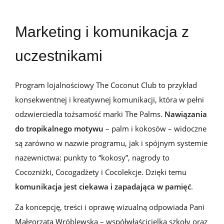
Marketing i komunikacja z
uczestnikami
Program lojalnościowy The
Coconut
Club to przykład
konsekwentnej i kreatywnej komunikacji, która w pełni
odzwierciedla tożsamość marki The
Palms
.
Nawiązania
do
tropikalnego motywu
– palm i kokosów – widoczne
są zarówno w nazwie programu, jak i spójnym
systemie
nazewnictwa: punkty to “kokosy”,
nagrody
to
Cocozniżk
i
,
C
ocogadżety
i
C
ocolekcje
.
Dzięki temu
komunikacja jest ciekawa i zapadająca w pamięć
.
Za koncepcję, treści i oprawę wizualną odpowiada Pani
Małgorzata
Wróblewska
– współwłaścicielka szkoły oraz