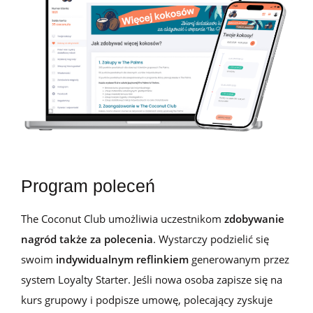
Program poleceń
The
Coconut
Club umożliwia uczestnikom
zdobywanie
nagród także za polecenia
. Wystarczy podzielić się
swoim
indywidu
alnym
refl
inkiem
generowanym przez
system Loyalty Starter
.
J
eśli nowa osoba zapisze się na
kurs grupowy i podpisze umowę, polecający zyskuje