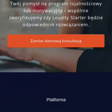
Twój pomysł na program lojalnościowy
lub motywacyjny i wspólnie
zweryfikujemy czy Loyalty Starter będzie
odpowiednim rozwiązaniem.
Zamów darmową konsultację
Platforma