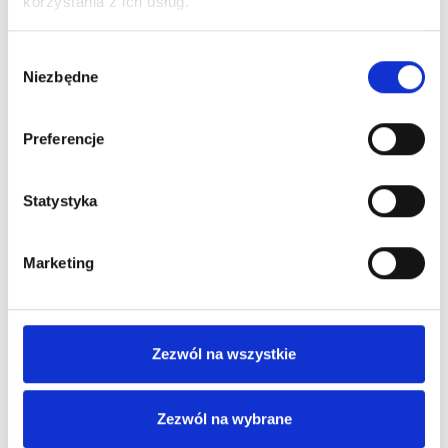
korzystania z ich usług.
aktywności oraz przeglądanie i odbieranie nagród z
katalogu. Cały
interfejs został spersonalizowany
Wybór
Niezbędne
zgodnie z identyfikacją wizualną The Palms. Dodano
zgody
w nim logo, kolory i grafiki przygotowane przez
organizatorkę.
Preferencje
Dedykowane zakładki w panelu
– oprócz
Statystyka
predefiniowanych widoków, panel uczestnika The
Coconut Club zawiera również dodatkowe,
Marketing
spersonalizowane widoki. To m.in. zakładki
“Regulaminy” czy “Pytania i odpowiedzi”
przygotowane po to, aby ułatwić uczestnikom
poruszanie się po programie lojalnościowym.
Zezwól na wszystkie
Zezwól na wybrane