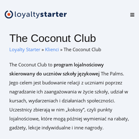
Platforma
The Coconut Club
Oferta
Loyalty Starter
»
Klienci
»
The Coconut Club
Cennik
The Coconut Club to
program lojalnościowy
Zasoby
skierowany do uczniów szkoły językowej
The Palms.
Jego celem jest budowanie relacji z uczniami poprzez
Logowanie
nagradzanie ich zaangażowania w życie szkoły, udział w
kursach, wydarzeniach i działaniach społeczności.
Uczestnicy zbierają w nim „kokosy”, czyli punkty
Zamów darmową konsultację
lojalnościowe, które mogą później wymieniać na rabaty,
gadżety, lekcje indywidualne i inne nagrody.