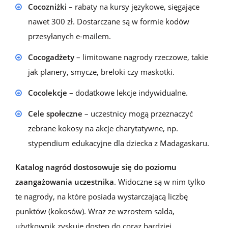
Cocozniżki
– rabaty na kursy językowe, sięgające
nawet 300 zł. Dostarczane są w formie kodów
przesyłanych e-mailem.
Cocogadżety
– limitowane nagrody rzeczowe, takie
jak planery, smycze, breloki czy maskotki.
Cocolekcje
– dodatkowe lekcje indywidualne.
Cele społeczne
– uczestnicy mogą przeznaczyć
zebrane kokosy na akcje charytatywne, np.
stypendium edukacyjne dla dziecka z Madagaskaru.
Katalog nagród dostosowuje się do poziomu
zaangażowania uczestnika
.
W
idoczne są
w nim
tylko
te nagrody, na które posiada wystarczającą liczbę
punktów (kokosów). Wraz ze wzrostem salda,
użytkownik zyskuje dostęp do coraz bardziej