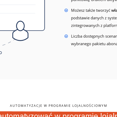
Możesz także tworzyć
wł
podstawie danych z syst
zintegrowanych z platfor
Liczba dostępnych scenar
wybranego pakietu abona
AUTOMATYZACJE W PROGRAMIE LOJALNOŚCIOWYM
utomatyzować w programie loja