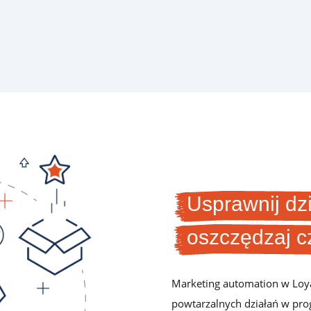
Dla firm handlowych B2B
Program lojalnościowy lub wsparcia sprzedaży dla
producentów, hurtowni, dystrybutorów i sklepów
branżowych
Usprawnij dz
Opinie
Dowiedz się, co o platformie Loyalty Starter myślą jej
oszczędzaj c
użytkownicy
Marketing automation w Loya
Baza wiedzy
powtarzalnych działań w pro
Dowiedz się więcej o konfiguracji programu