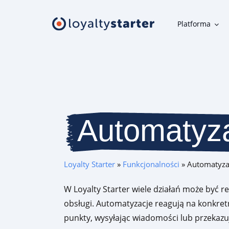
Platforma
Platforma
Moduły klienta
Aplikacja mobilna, panel uczestnika, karta w telefonie i inne
narzędzia klienta
Automatyz
Moduły organizatora
Narzędzia do szybkiej i wygodnej obsługi programu
Loyalty Starter
»
Funkcjonalności
»
Automatyza
lojalnościowego
W Loyalty Starter wiele działań może być r
Oferta
obsługi. Automatyzacje reagują na konkret
punkty, wysyłając wiadomości lub przekazu