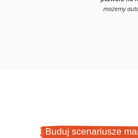
możemy autom
Buduj scenariusze ma