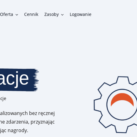
Oferta
Cennik
Zasoby
Logowanie
Funkcjonalności
Gotowe funkcje do zbudowania funkcjonalnego programu
lojalnościowego
acje
Integracje
Możliwości połączenia programu lojalnościowego z innymi
cje
systemami w firmie
ealizowanych bez ręcznej
ne zdarzenia, przyznając
jąc nagrody.