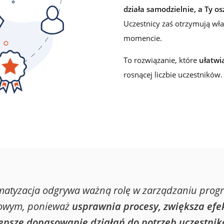
lojalnościowego w Loyalty Starter
działa samodzielnie, a Ty os
Uczestnicy zaś otrzymują w
momencie.
To rozwiązanie, które
ułatwi
rosnącej liczbie uczestników.
matyzacja odgrywa ważną rolę w zarządzaniu pro
iowym, ponieważ
usprawnia procesy, zwiększa efe
epsze dopasowanie działań do potrzeb uczestni