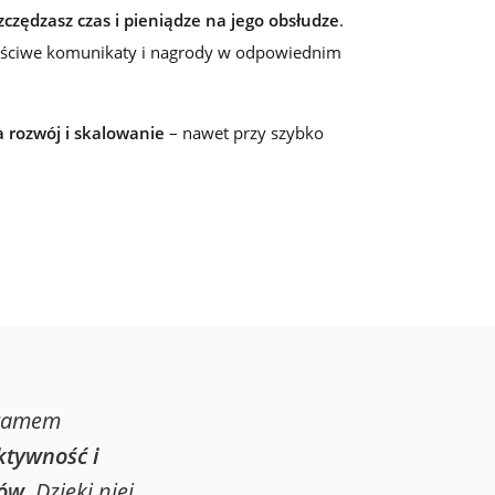
wskazówkami
zczędzasz czas i pieniądze na jego obsłudze
.
łaściwe komunikaty i nagrody w odpowiednim
a rozwój i skalowanie
– nawet przy szybko
gramem
ktywność i
ków
. Dzięki niej