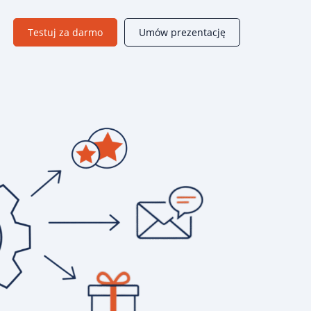
Testuj za darmo
Umów prezentację
Moduły B2B
Dedykowane rozwiązania wspierające sprzedaż w firmach
handlowych B2B