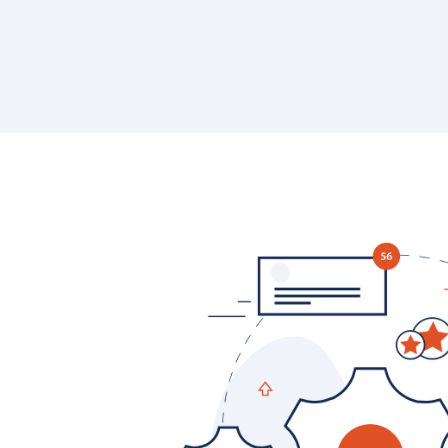
Dla sklepów detalicznych
Mobilny program lojalnościowy pod własną marką – dla
pojedynczych sklepów oraz małych i dużych sieci
Cennik
Zasoby
Historie klientów
Zainspiruj się case studies z prawdziwych wdrożeń naszych
klientów
Programy lojalnościowe krok po kroku
Zobacz przewodnik wprowadzający w temat programów