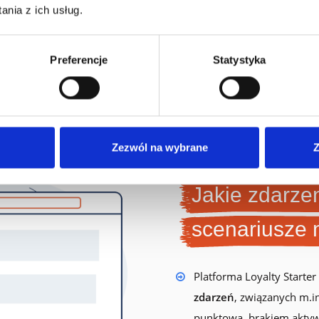
anży
nia z ich usług.
arter do realizacji Twojego pomysłu na program lojalnościowy.
Preferencje
Statystyka
Zezwól na wybrane
Z
Jakie zdarze
scenariusze 
Platforma Loyalty Starte
zdarzeń
, związanych m.in
punktową, brakiem aktywn