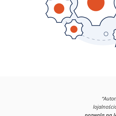
lojalnościowych
Logowanie
Testuj za darmo
Umów prezentację
“Auto
lojalnośc
pozwala na l