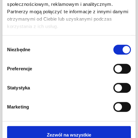
społecznościowym, reklamowym i analitycznym.
Partnerzy mogą połączyć te informacje z innymi danymi
otrzymanymi od Ciebie lub uzyskanymi podczas
Program lojalnościowy B2B, branża budowlana
korzystania z ich usług.
batPRO
Wybór
Niezbędne
Program lojalnościowy B2B dla stałych klientów
zgody
marketów budowlanych BAT. Marka wykorzystuje w
nim też moduły B2B i organizuje dodatkowe akcje
Preferencje
wsparcia sprzedaży – loterie i konkursy.
Statystyka
Sprawdź
Marketing
Zezwól na wszystkie