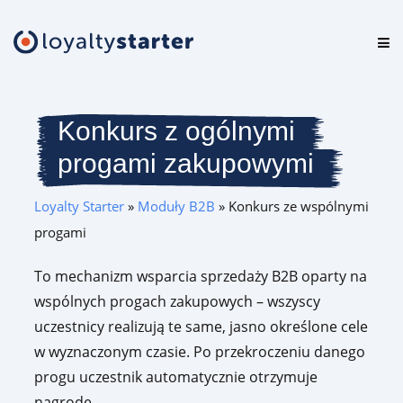
Platforma
Oferta
Konkurs z ogólnymi
progami zakupowymi
Cennik
Loyalty Starter
»
Moduły B2B
»
Konkurs ze wspólnymi
Zasoby
progami
Logowanie
To mechanizm wsparcia sprzedaży B2B oparty na
wspólnych progach zakupowych – wszyscy
Testuj za darmo
uczestnicy realizują te same, jasno określone cele
w wyznaczonym czasie. Po przekroczeniu danego
progu uczestnik automatycznie otrzymuje
Umów prezentację
nagrodę.