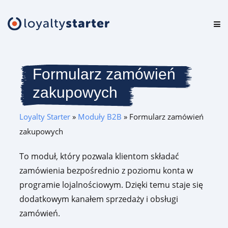
Platforma
Oferta
Formularz zamówień
zakupowych
Cennik
Loyalty Starter
»
Moduły B2B
»
Formularz zamówień
Zasoby
zakupowych
Logowanie
To moduł, który pozwala klientom składać
zamówienia bezpośrednio z poziomu konta w
Testuj za darmo
programie lojalnościowym. Dzięki temu staje się
dodatkowym kanałem sprzedaży i obsługi
zamówień.
Umów prezentację