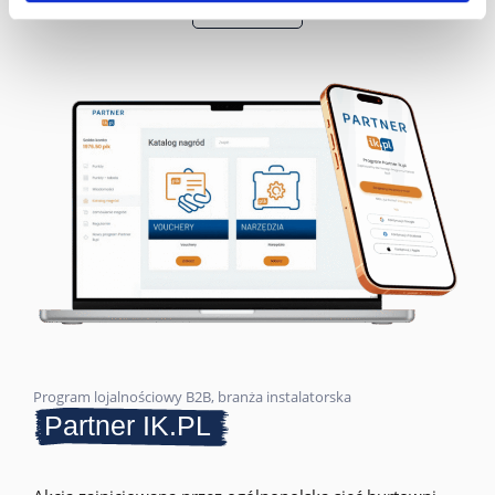
Sprawdź
Program lojalnościowy B2B, branża instalatorska
Partner IK.PL