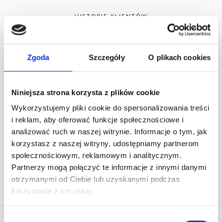
HISTORIE KLIENTÓW
Przykładowe programy
B2B naszych klientów
Zgoda
Szczegóły
O plikach cookies
Niniejsza strona korzysta z plików cookie
Zobacz przykłady programów lojalnościowych i
Wykorzystujemy pliki cookie do spersonalizowania treści
programów wsparcia sprzedaży zorganizowanych przez
i reklam, aby oferować funkcje społecznościowe i
firmy handlowe B2B.
analizować ruch w naszej witrynie. Informacje o tym, jak
korzystasz z naszej witryny, udostępniamy partnerom
Zobacz wszystkie case studies
społecznościowym, reklamowym i analitycznym.
Partnerzy mogą połączyć te informacje z innymi danymi
otrzymanymi od Ciebie lub uzyskanymi podczas
korzystania z ich usług.
Wybór