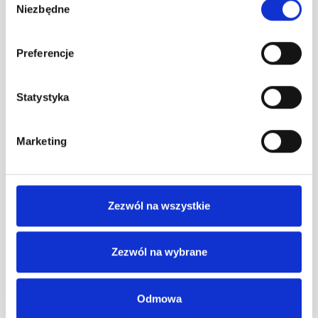
Niezbędne
zgody
Preferencje
Statystyka
Marketing
Program lojalnościowy B2B, branża budowlana
batPRO
Zezwól na wszystkie
Program lojalnościowy B2B dla stałych klientów
marketów budowlanych BAT. Marka wykorzystuje w
Zezwól na wybrane
nim też moduły B2B i organizuje dodatkowe akcje
wsparcia sprzedaży – loterie i konkursy.
Odmowa