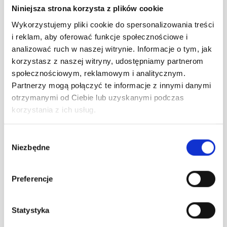
Niniejsza strona korzysta z plików cookie
Wykorzystujemy pliki cookie do spersonalizowania treści
i reklam, aby oferować funkcje społecznościowe i
analizować ruch w naszej witrynie. Informacje o tym, jak
korzystasz z naszej witryny, udostępniamy partnerom
społecznościowym, reklamowym i analitycznym.
Partnerzy mogą połączyć te informacje z innymi danymi
otrzymanymi od Ciebie lub uzyskanymi podczas
korzystania z ich usług.
Wybór
Niezbędne
zgody
Program lojalnościowy B2B, branża budowlana
Preferencje
batPRO
Statystyka
Program lojalnościowy B2B dla stałych klientów