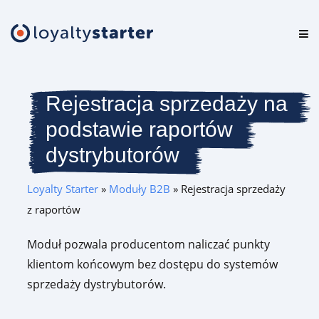
Platforma
Oferta
Rejestracja sprzedaży na
podstawie raportów
Cennik
dystrybutorów
Zasoby
Loyalty Starter
»
Moduły B2B
»
Rejestracja sprzedaży
Logowanie
z raportów
Moduł pozwala producentom naliczać punkty
Testuj za darmo
klientom końcowym bez dostępu do systemów
sprzedaży dystrybutorów.
Umów prezentację