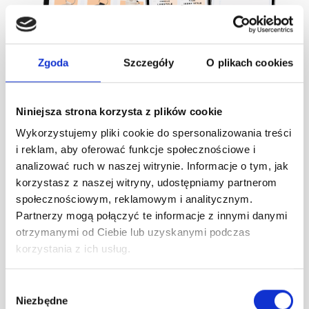
Zgoda
Szczegóły
O plikach cookies
Niniejsza strona korzysta z plików cookie
Wykorzystujemy pliki cookie do spersonalizowania treści
Sieć studiów pilatesu
PoProstu+
i reklam, aby oferować funkcje społecznościowe i
analizować ruch w naszej witrynie. Informacje o tym, jak
korzystasz z naszej witryny, udostępniamy partnerom
Mobilny program lojalnościowy stworzony dla klientek
społecznościowym, reklamowym i analitycznym.
Partnerzy mogą połączyć te informacje z innymi danymi
sieci studiów pilatesu PoProstuPilates. Regularne
otrzymanymi od Ciebie lub uzyskanymi podczas
treningi pozwalają zbierać punkty oraz wymieniać je na
korzystania z ich usług.
nagrody i vouchery z katalogu.
Wybór
Sprawdź
Niezbędne
zgody