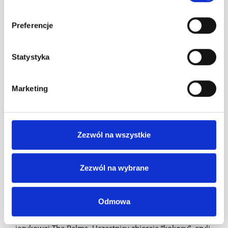
Preferencje
Statystyka
Marketing
Zezwól na wszystkie
Szkoła językowa
Zezwól na wybrane
The Coconut Club
Odmowa
Angażujący program lojalnościowy dla uczniów szkoły
językowej The Palms. Uczestnicy zbierają “kokosy”, czyli