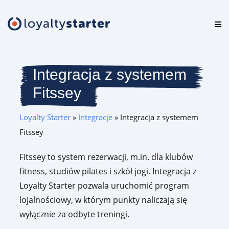
Platforma
Oferta
Integracja z systemem
Fitssey
Cennik
Loyalty Starter
»
Integracje
»
Integracja z systemem
Zasoby
Fitssey
Logowanie
Fitssey to system rezerwacji, m.in. dla klubów
fitness, studiów pilates i szkół jogi. Integracja z
Testuj za darmo
Loyalty Starter pozwala uruchomić program
lojalnościowy, w którym punkty naliczają się
wyłącznie za odbyte treningi.
Umów prezentację