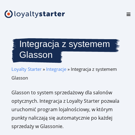
Platforma
Oferta
Integracja z systemem
Glasson
Cennik
Loyalty Starter
»
Integracje
»
Integracja z systemem
Zasoby
Glasson
Logowanie
Glasson to system sprzedażowy dla salonów
optycznych. Integracja z Loyalty Starter pozwala
Testuj za darmo
uruchomić program lojalnościowy, w którym
punkty naliczają się automatycznie po każdej
sprzedaży w Glassonie.
Umów prezentację