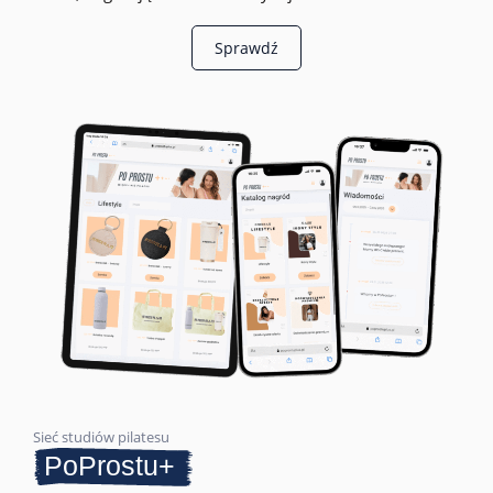
Sprawdź
Sieć studiów pilatesu
PoProstu+