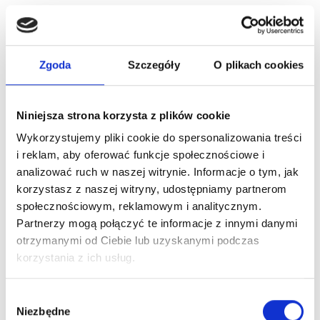
Zgoda
Szczegóły
O plikach cookies
Marketing
Niniejsza strona korzysta z plików cookie
Promocja, dodatkowe akcje
Wykorzystujemy pliki cookie do spersonalizowania treści
i reklam, aby oferować funkcje społecznościowe i
Program lojalnościowy
Iwoniczanka Family
okazał się
analizować ruch w naszej witrynie. Informacje o tym, jak
wielkim sukcesem, co w dużej mierze wynika z
korzystasz z naszej witryny, udostępniamy partnerom
zaangażowania marki w jego
promocję i
nieustanne
społecznościowym, reklamowym i analitycznym.
Partnerzy mogą połączyć te informacje z innymi danymi
ulepszanie
. Zespół marketingowy Iwoniczanki włożył
otrzymanymi od Ciebie lub uzyskanymi podczas
wiele pracy w rozwój programu, dbając o każdy detal.
korzystania z ich usług.
Kluczowe działania obejmowały:
Wybór
Stworzenie
spójnych materiałów wizualnych
Niezbędne
zgody
związanych z programem lojalnościowym,