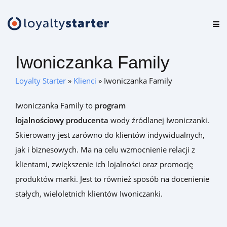
Platforma
Iwoniczanka Family
Oferta
Loyalty Starter
»
Klienci
»
Iwoniczanka Family
Cennik
Iwoniczanka Family to
program
Zasoby
lojalnościowy
producenta
wody źródlanej
Iwoniczanki
.
Skierowany
jest
zarówno do klientów indywidualnych,
Logowanie
jak i biznesowych
.
M
a na celu
wzmocnienie relacji
z
klientami,
zwiększenie ich lojalności
oraz
promocj
ę
produktów marki.
Jest to
również
sposób na
docenien
ie
Zamów darmową konsultację
stałych, wieloletnich klientów Iwoniczanki.