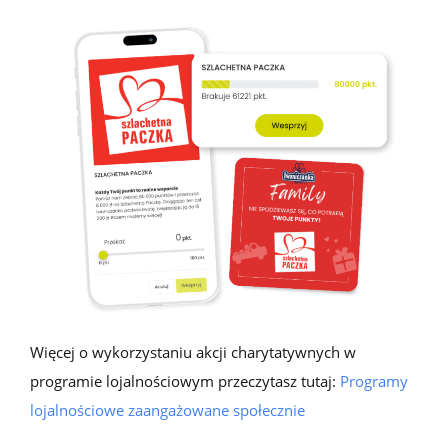
Więcej
o wykorzystaniu
akcj
i
charytatywnyc
h
w
program
ie
lojalnościow
ym
przeczytasz tutaj
:
Programy
lojalnościowe zaangażowane społecznie