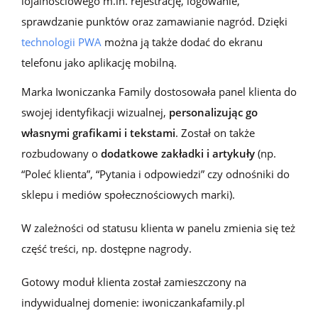
lojalnościowego m.in. rejestrację, logowanie,
sprawdzanie punktów oraz zamawianie nagród. Dzięki
technologii
PWA
można ją także dodać do ekranu
telefonu jako aplikację mobilną.
Marka Iwoniczanka Family dostosowała
panel
klienta
do
swojej identyfikacji wizualnej,
personalizując go
własnymi grafikami i tekstami
. Został on także
rozbudowany o
dodatkowe zakładki i artykuły
(np.
“Poleć klienta”, “Pytania i odpowiedzi” czy odnośniki do
sklepu i mediów społecznościowych marki).
W zależności od
statusu klienta w panelu
zmienia się
też
część treści, np. dostępne nagrody
.
Gotowy m
oduł
klienta został zamieszczony
na
indywidualnej
domen
ie
: iwoniczankafamily.pl