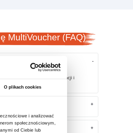
ję MultiVoucher (FAQ)
dynie udostępnia funkcję integracji i
O plikach cookies
ołecznościowe i analizować
artnerom społecznościowym,
anymi od Ciebie lub