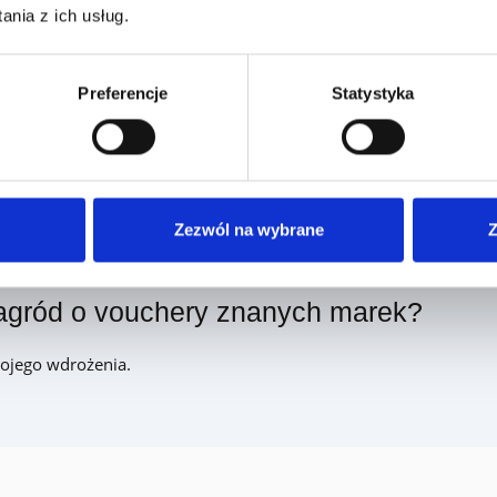
nia z ich usług.
dy rzeczowe?
Preferencje
Statystyka
Zezwól na wybrane
Z
nagród o vouchery znanych marek?
wojego wdrożenia.