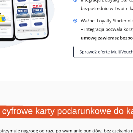
lojalnościowego w Loyalty Starter
bezpośrednio w Twoim ka
Ważne: Loyalty Starter ni
– integracja pozwala korz
umowę zawierasz bezpoś
Sprawdź ofertę MultiVouc
 cyfrowe karty podarunkowe do k
otrzymuje nagrodę od razu po wymianie punktów, bez czekania na