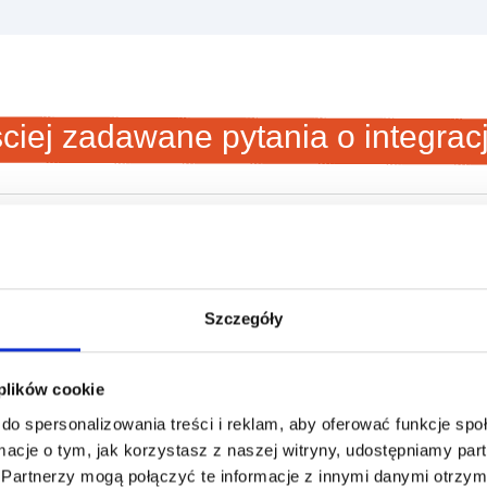
ciej zadawane pytania o integrac
tiVoucher?
iVoucher. Loyalty Starter nie pośredniczy w sprzedaży kart, a je
Szczegóły
 razu po wymianie punktów?
 plików cookie
do spersonalizowania treści i reklam, aby oferować funkcje sp
ormacje o tym, jak korzystasz z naszej witryny, udostępniamy p
odatkowo płatna?
Partnerzy mogą połączyć te informacje z innymi danymi otrzym