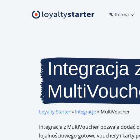
Platforma
Platforma
Moduły klienta
Integracja 
Aplikacja mobilna, panel uczestnika, karta w telefonie i inne
narzędzia klienta
MultiVouch
Moduły organizatora
Narzędzia do szybkiej i wygodnej obsługi programu
lojalnościowego
Loyalty Starter
»
Integracje
»
MultiVoucher
Oferta
Integracja z MultiVoucher pozwala dodać 
lojalnościowego gotowe vouchery i karty