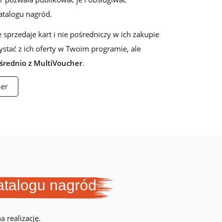
wskazówkami
talogu nagród.
e sprzedaje kart i nie pośredniczy w ich zakupie
ystać z ich oferty w Twoim programie, ale
rednio z MultiVoucher
.
her
atalogu nagród
 realizację.