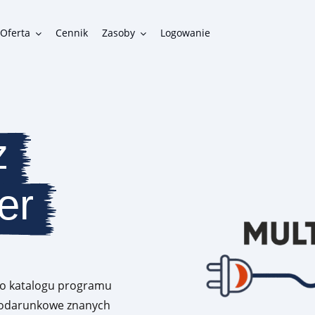
Oferta
Cennik
Zasoby
Logowanie
Funkcjonalności
z
Gotowe funkcje do zbudowania funkcjonalnego programu
lojalnościowego
er
Integracje
Możliwości połączenia programu lojalnościowego z innymi
systemami w firmie
do katalogu programu
 podarunkowe znanych