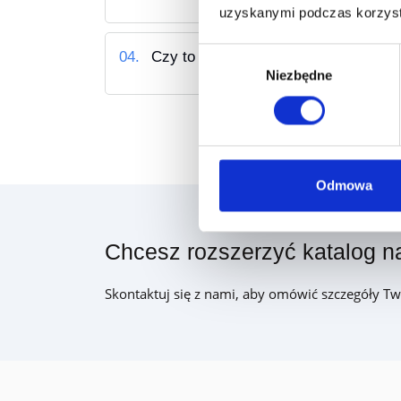
uzyskanymi podczas korzysta
Wybór
04.
Czy to rozwiązanie zastępuje nagro
Niezbędne
zgody
Odmowa
Chcesz rozszerzyć katalog 
Skontaktuj się z nami, aby omówić szczegóły T