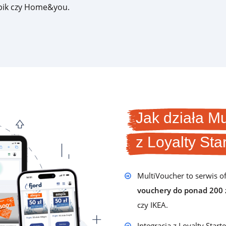
mpik czy Home&you.
Dla firm handlowych B2B
Program lojalnościowy lub wsparcia sprzedaży dla
producentów, hurtowni, dystrybutorów i sklepów
branżowych
Jak działa M
z Loyalty Star
Opinie
Dowiedz się, co o platformie Loyalty Starter myślą jej
użytkownicy
MultiVoucher to serwis o
vouchery do
ponad 200
czy IKEA.
Baza wiedzy
Dowiedz się więcej o konfiguracji programu
Integracja z Loyalty Star