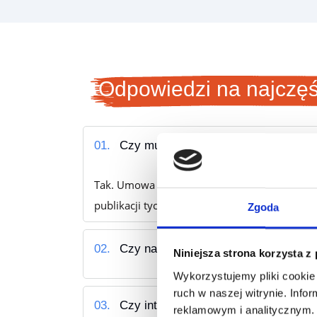
Odpowiedzi na najczęś
01.
Czy muszę podpisywać umowę z Mul
Tak. Umowa zawierana jest bezpośrednio z Mult
publikacji tych nagród w katalogu programu.
Zgoda
02.
Czy nagrody cyfrowe są dostępne od
Niniejsza strona korzysta z
Wykorzystujemy pliki cookie 
ruch w naszej witrynie. Inf
03.
Czy integracja z MultiVoucher jest d
reklamowym i analitycznym. 