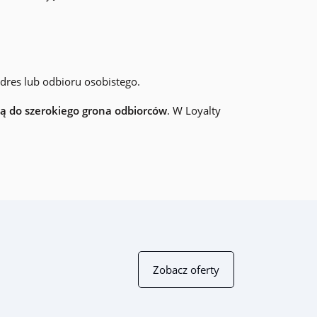
adres lub odbioru osobistego.
ją do szerokiego grona odbiorców
. W Loyalty
Zobacz oferty