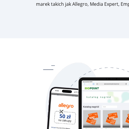
marek takich jak Allegro, Media Expert, E
Dla sklepów detalicznych
Mobilny program lojalnościowy pod własną marką – dla
pojedynczych sklepów oraz małych i dużych sieci
Cennik
Zasoby
Historie klientów
Zainspiruj się case studies z prawdziwych wdrożeń naszych
klientów
Programy lojalnościowe krok po kroku
Zobacz przewodnik wprowadzający w temat programów