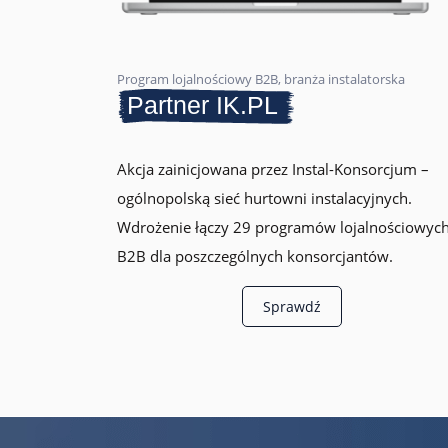
Program lojalnościowy B2B, branża instalatorska
Partner IK.PL
Akcja zainicjowana przez Instal-Konsorcjum –
ogólnopolską sieć hurtowni instalacyjnych.
Wdrożenie łączy 29 programów lojalnościowyc
B2B dla poszczególnych konsorcjantów.
Sprawdź