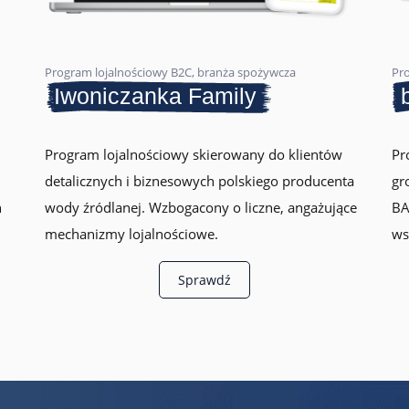
Program lojalnościowy B2C, branża spożywcza
Pr
Iwoniczanka Family
Program lojalnościowy skierowany do klientów
Pr
detalicznych i biznesowych polskiego producenta
gr
h
wody źródlanej. Wzbogacony o liczne, angażujące
BA
mechanizmy lojalnościowe.
ws
Sprawdź