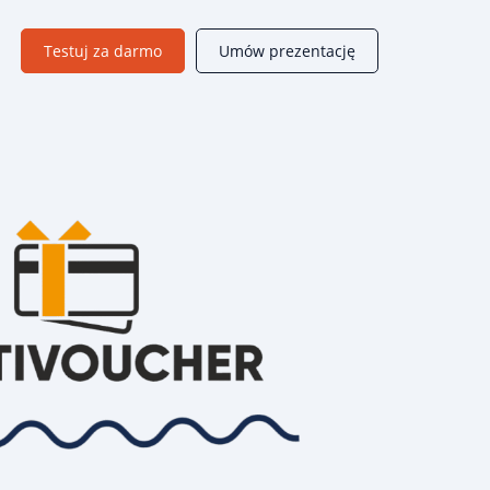
Testuj za darmo
Umów prezentację
Moduły B2B
Dedykowane rozwiązania wspierające sprzedaż w firmach
handlowych B2B