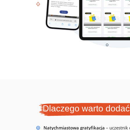
lojalnościowych
Logowanie
Testuj za darmo
Umów prezentację
Dlaczego warto dodać
Natychmiastowa gratyfikacja
– uczestnik 