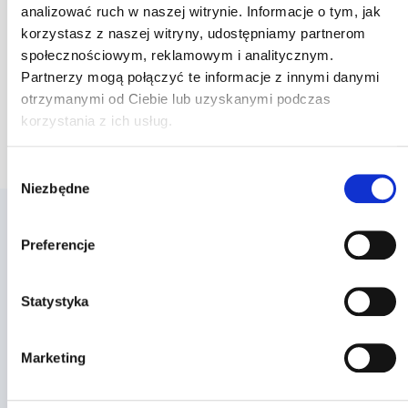
analizować ruch w naszej witrynie. Informacje o tym, jak
korzystasz z naszej witryny, udostępniamy partnerom
społecznościowym, reklamowym i analitycznym.
Partnerzy mogą połączyć te informacje z innymi danymi
otrzymanymi od Ciebie lub uzyskanymi podczas
korzystania z ich usług.
Wybór
Niezbędne
zgody
Preferencje
Sprawdź ofertę dla swojej branży
Dowiedz się, jak możesz wykorzystać Loyalty Starter do
Statystyka
realizacji Twojego pomysłu na program lojalnościowy.
Marketing
Zobacz oferty