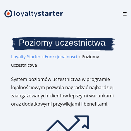
Platforma
Oferta
Poziomy uczestnictwa
Cennik
Loyalty Starter
»
Funkcjonalności
»
Poziomy
uczestnictwa
Zasoby
System poziomów uczestnictwa w programie
Logowanie
lojalnościowym pozwala nagradzać najbardziej
zaangażowanych klientów lepszymi warunkami
oraz dodatkowymi przywilejami i benefitami.
Testuj za darmo
Umów prezentację