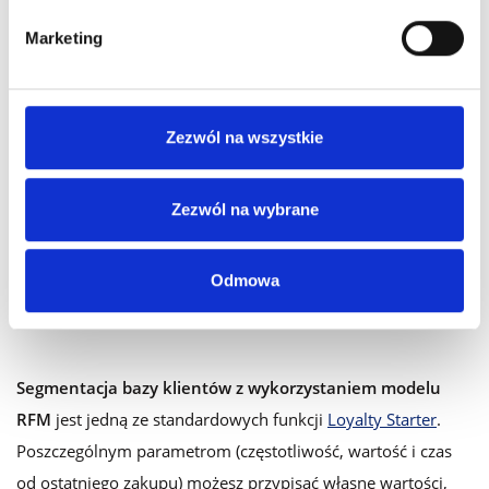
motywuje i angażuje jej członków: indywidualne
Marketing
wiadomości e-mail i SMS, określony katalog nagród,
dodatkowe rabaty czy promocje.
Zezwól na wszystkie
Jak działa segmentacja
Zezwól na wybrane
klientów z wykorzystaniem
modelu RFM w Loyalty
Odmowa
Starter?
Segmentacja bazy klientów z wykorzystaniem modelu
RFM
jest jedną ze standardowych funkcji
Loyalty Starter
.
Poszczególnym parametrom (częstotliwość, wartość i czas
od ostatniego zakupu) możesz przypisać własne wartości,