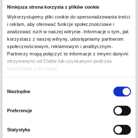
wykorzystania modelu RFM
. Przede wszystkim gromadzą
Niniejsza strona korzysta z plików cookie
one duże ilości danych związanych z zachowaniami
Wykorzystujemy pliki cookie do spersonalizowania treści
zakupowymi klientów, w tym informacje na temat
i reklam, aby oferować funkcje społecznościowe i
częstotliwości i wartości zakupów. To w zupełności
analizować ruch w naszej witrynie. Informacje o tym, jak
wystarcza, aby dokonać
segmentacji
klientów wg modelu
korzystasz z naszej witryny, udostępniamy partnerom
społecznościowym, reklamowym i analitycznym.
RFM.
Partnerzy mogą połączyć te informacje z innymi danymi
otrzymanymi od Ciebie lub uzyskanymi podczas
Sprawdź artykuł:
Jak wykorzystać dane w programie
korzystania z ich usług.
lojalnościowym
Wybór
Z drugiej strony, programy lojalnościowe są narzędziem
Niezbędne
zgody
stworzonym do
komunikacji z klientami
. Mając wiedzę na
temat sposobu dokonywania zakupów przez uczestników
Preferencje
programu lojalnościowego, możesz dostosować sposób,
formę i częstotliwość tej komunikacji. Co więcej, dla każdej z
Statystyka
grup klientów możesz zastosować to, co najbardziej