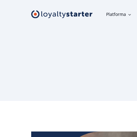
Platforma
Platforma
Moduły klienta
Aplikacja mobilna, panel uczestnika, karta w telefonie i inne
narzędzia klienta
Moduły organizatora
Narzędzia do szybkiej i wygodnej obsługi programu
lojalnościowego
Oferta