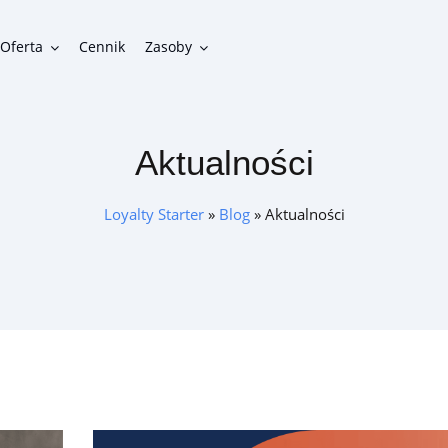
Oferta
Cennik
Zasoby
Aktualności
Funkcjonalności
Gotowe funkcje do zbudowania funkcjonalnego programu
Loyalty Starter
»
Blog
»
Aktualności
lojalnościowego
Integracje
Możliwości połączenia programu lojalnościowego z innymi
systemami w firmie