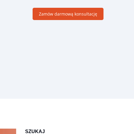
Zamów darmową konsultację
Moduły B2B
Dedykowane rozwiązania wspierające sprzedaż w firmach
handlowych B2B
SZUKAJ