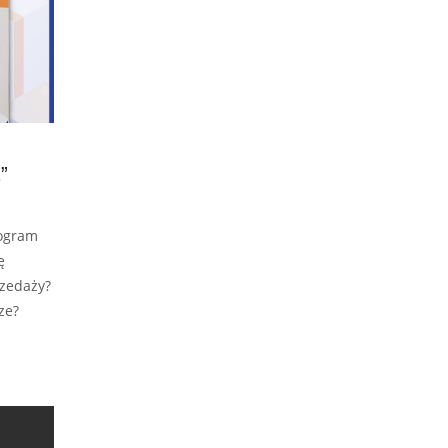
”
rogram
ę
rzedaży?
ze?