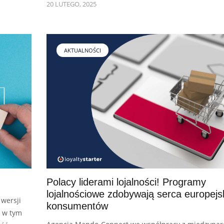
20 LUTEGO, 2025
AKTUALNOŚCI
Polacy liderami lojalności! Programy
lojalnościowe zdobywają serca europejs
 wersji
konsumentów
, w tym