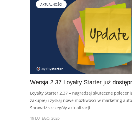
AKTUALNOŚCI
Dla sklepów detalicznych
Mobilny program lojalnościowy pod własną marką – dla
pojedynczych sklepów oraz małych i dużych sieci
Cennik
Zasoby
Wersja 2.37 Loyalty Starter już dostęp
Historie klientów
Loyalty Starter 2.37 – nagradzaj skuteczne poleceni
Zainspiruj się case studies z prawdziwych wdrożeń naszych
zakupie) i zyskaj nowe możliwości w marketing aut
klientów
Sprawdź szczegóły aktualizacji.
19 LUTEGO, 2026
Programy lojalnościowe krok po kroku
Zobacz przewodnik wprowadzający w temat programów