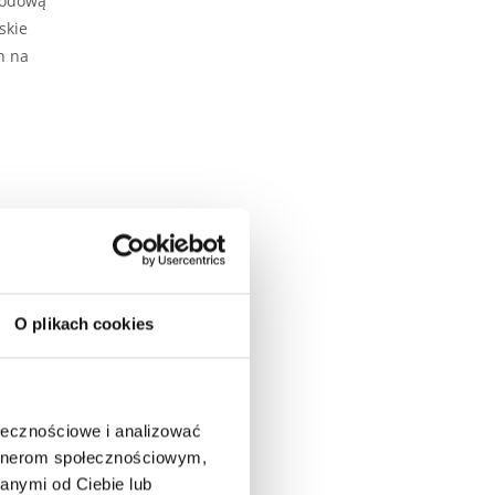
rodową
skie
h na
O plikach cookies
ołecznościowe i analizować
artnerom społecznościowym,
anymi od Ciebie lub