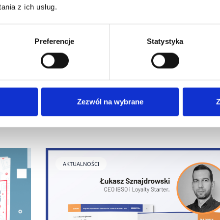
nia z ich usług.
Skuteczne marketing i sprzedaż w czas
recesji
Preferencje
Statystyka
Aby przetrwać kryzys i wyjść z niego obronną ręką
łnie nową
przedsiębiorcy szukają najbardziej skutecznych i
owe.
adekwatnych do sytuacji strategii marketingowo -
aj go w
sprzedażowych. Nowe wydanie magazynu „Marketer
zostało w pełni poświęcone tym zagadnieniom.
Zezwól na wybrane
Z
6 GRUDNIA, 2022
AKTUALNOŚCI