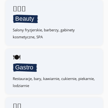
💇🏻‍♀️
Beauty
Salony fryzjerskie, barberzy, gabinety
kosmetyczne, SPA
🍽️
Gastro
Restauracje, bary, kawiarnie, cukiernie, piekarnie,
lodziarnie
🏋🏻