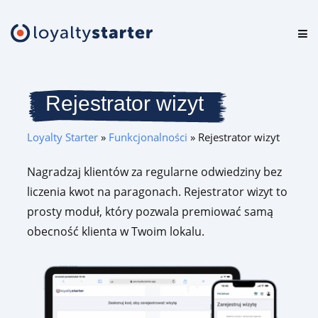
Platforma
Oferta
Rejestrator wizyt
Cennik
Loyalty Starter
»
Funkcjonalności
»
Rejestrator wizyt
Zasoby
Nagradzaj klientów za regularne odwiedziny bez
liczenia kwot na paragonach. Rejestrator wizyt to
Logowanie
prosty moduł, który pozwala premiować samą
obecność klienta w Twoim lokalu.
Testuj za darmo
Umów prezentację