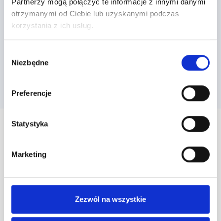
Partnerzy mogą połączyć te informacje z innymi danymi
Dowiedz się, jak możesz wykorzystać Loyalty Starter do
otrzymanymi od Ciebie lub uzyskanymi podczas
realizacji Twojego pomysłu na program lojalnościowy.
korzystania z ich usług.
Wybór
Niezbędne
zgody
Zobacz oferty
Preferencje
Statystyka
Marketing
HISTORIE KLIENTÓW
Przykładowe programy
Zezwól na wszystkie
lojalnościowe naszych