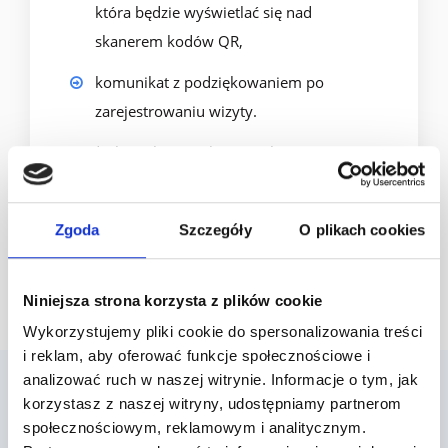
która będzie wyświetlać się nad
skanerem kodów QR,
komunikat z podziękowaniem po
zarejestrowaniu wizyty.
To drobny element, który wpływa na
zaangażowanie i poczucie nagrody po każdej
wizycie.
Zgoda
Szczegóły
O plikach cookies
Niniejsza strona korzysta z plików cookie
Wykorzystujemy pliki cookie do spersonalizowania treści
i reklam, aby oferować funkcje społecznościowe i
analizować ruch w naszej witrynie. Informacje o tym, jak
korzystasz z naszej witryny, udostępniamy partnerom
Sprawdź ofertę dla swojej branży
społecznościowym, reklamowym i analitycznym.