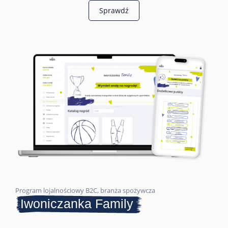
Sprawdź
Program lojalnościowy B2C, branża spożywcza
Iwoniczanka Family