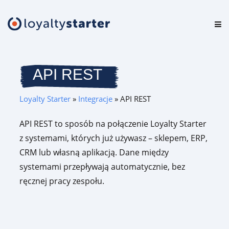
Platforma
Oferta
API REST
Cennik
Loyalty Starter
»
Integracje
»
API REST
Zasoby
API REST to sposób na połączenie Loyalty Starter
z systemami, których już używasz – sklepem, ERP,
Logowanie
CRM lub własną aplikacją. Dane między
systemami przepływają automatycznie, bez
ręcznej pracy zespołu.
Testuj za darmo
Umów prezentację