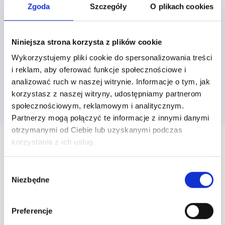
integracji?
Zgoda
Szczegóły
O plikach cookies
Nasi deweloperzy mogą ją dla Ciebie zaprojektować i
wdrożyć. Skontaktuj się z nami, aby omówić szczegóły.
Niniejsza strona korzysta z plików cookie
Wykorzystujemy pliki cookie do spersonalizowania treści
i reklam, aby oferować funkcje społecznościowe i
Skontaktuj się
analizować ruch w naszej witrynie. Informacje o tym, jak
korzystasz z naszej witryny, udostępniamy partnerom
społecznościowym, reklamowym i analitycznym.
Partnerzy mogą połączyć te informacje z innymi danymi
otrzymanymi od Ciebie lub uzyskanymi podczas
korzystania z ich usług.
Wybór
HISTORIE KLIENTÓW
Niezbędne
zgody
Przykładowe programy
Preferencje
lojalnościowe naszych