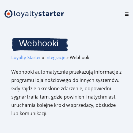
Platforma
Oferta
Webhooki
Cennik
Loyalty Starter
»
Integracje
»
Webhooki
Zasoby
Webhooki automatycznie przekazują informacje z
programu lojalnościowego do innych systemów.
Logowanie
Gdy zajdzie określone zdarzenie, odpowiedni
sygnał trafia tam, gdzie powinien i natychmiast
uruchamia kolejne kroki w sprzedaży, obsłudze
Testuj za darmo
lub komunikacji.
Umów prezentację