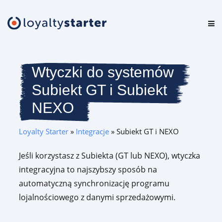
Platforma
Oferta
Wtyczki do systemów
Subiekt GT i Subiekt
Cennik
NEXO
Zasoby
Loyalty Starter
»
Integracje
»
Subiekt GT i NEXO
Logowanie
Jeśli korzystasz z Subiekta (GT lub NEXO), wtyczka
integracyjna to najszybszy sposób na
Testuj za darmo
automatyczną synchronizację programu
lojalnościowego z danymi sprzedażowymi.
Umów prezentację