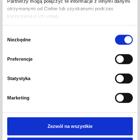
Partnerzy mogą połączyć te informacje z innymi danymi
otrzymanymi od Ciebie lub uzyskanymi podczas
korzystania z ich usług.
Program lojalnościowy B2B, branża instalatorska
Wybór
Partner IK.PL
Niezbędne
zgody
Akcja zainicjowana przez Instal-Konsorcjum –
Preferencje
ogólnopolską sieć hurtowni instalacyjnych. Wdrożenie
łączy 29 programów lojalnościowych B2B dla
Statystyka
poszczególnych konsorcjantów.
Marketing
Sprawdź
Zezwól na wszystkie