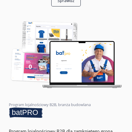
Sprawdź
Program lojalnościowy B2B, branża budowlana
batPRO
Program lojalnościowy B2B dla zamkniętego grona