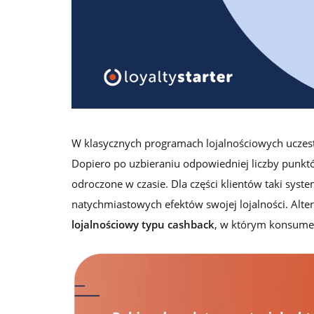
lojalnościowych
Logowanie
Zamów darmową konsultację
W klasycznych programach lojalnościowych uczest
Dopiero po uzbieraniu odpowiedniej liczby punktó
odroczone w czasie. Dla części klientów taki syst
natychmiastowych efektów swojej lojalności. Alte
lojalnościowy typu cashback
, w którym konsumen