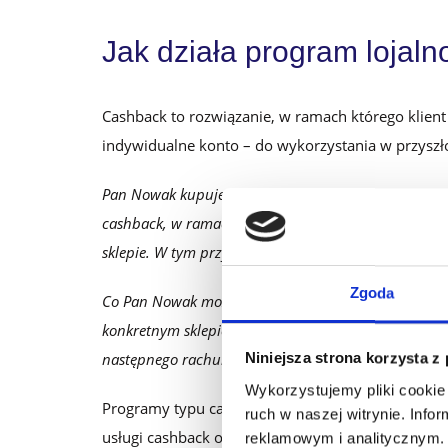
Jak działa program lojal
Cashback to rozwiązanie, w ramach którego klien
indywidualne konto – do wykorzystania w przyszło
Pan Nowak kupuje w sklepie sportowym sprzęt narcia
cashback, w ramach którego uczestnicy za każde wyd
sklepie. W tym przypadku jego zwrot wynosi 100 zł.
Zgoda
Co Pan Nowak może zrobić z tą kwotą? Nie może jej 
konkretnym sklepie sportowym w dowolnym czasie – 
następnego rachunku lub też zebrać większą sumę, a
Niniejsza strona korzysta z
Wykorzystujemy pliki cookie 
Programy typu cashback są powszechnie znane w
ruch w naszej witrynie. Inf
usługi cashback oferowało ponad 280 tys. punktów
reklamowym i analitycznym. 