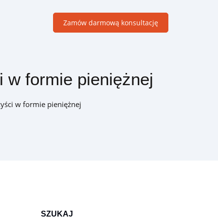
Zamów darmową konsultację
 w formie pieniężnej
Moduły B2B
Dedykowane rozwiązania wspierające sprzedaż w firmach
yści w formie pieniężnej
handlowych B2B
SZUKAJ