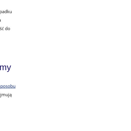
ypadku
a
ść do
rmy
sposobu
ejmują