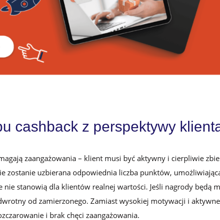
pu cashback z perspektywy klient
agają zaangażowania – klient musi być aktywny i cierpliwie zbie
ie zostanie uzbierana odpowiednia liczba punktów, umożliwiając
ie stanowią dla klientów realnej wartości. Jeśli nagrody będą m
dwrotny od zamierzonego. Zamiast wysokiej motywacji i aktywn
ozczarowanie i brak chęci zaangażowania.