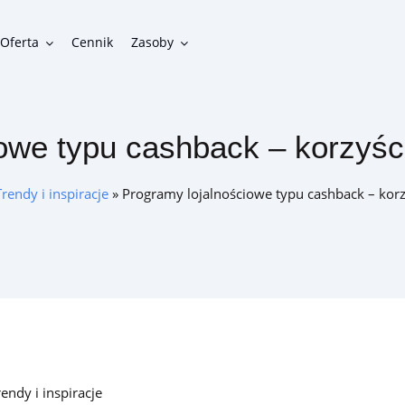
Oferta
Cennik
Zasoby
owe typu cashback – korzyści
Funkcjonalności
Gotowe funkcje do zbudowania funkcjonalnego programu
Trendy i inspiracje
»
Programy lojalnościowe typu cashback – korz
lojalnościowego
Integracje
Możliwości połączenia programu lojalnościowego z innymi
systemami w firmie
rendy i inspiracje