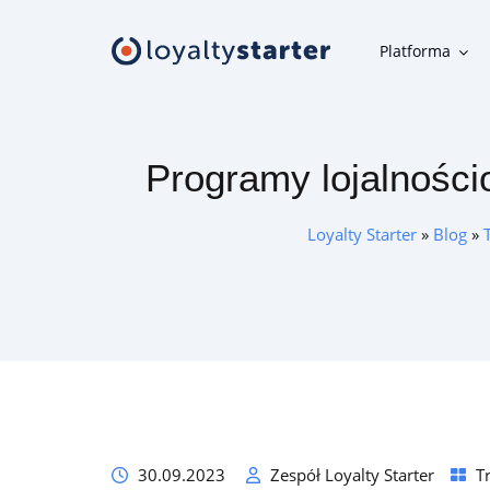
Platforma
Platforma
Programy lojalności
Moduły klienta
Aplikacja mobilna, panel uczestnika, karta w telefonie i inne
Loyalty Starter
»
Blog
»
narzędzia klienta
Moduły organizatora
Narzędzia do szybkiej i wygodnej obsługi programu
lojalnościowego
Oferta
30.09.2023
Zespół Loyalty Starter
T