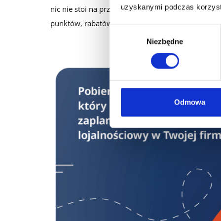
uzyskanymi podczas korzysta
nic nie stoi na przeszkodzie, by stosować je także
punktów, rabatów czy nagród rzeczowych.
Wybór
Niezbędne
zgody
Odmowa