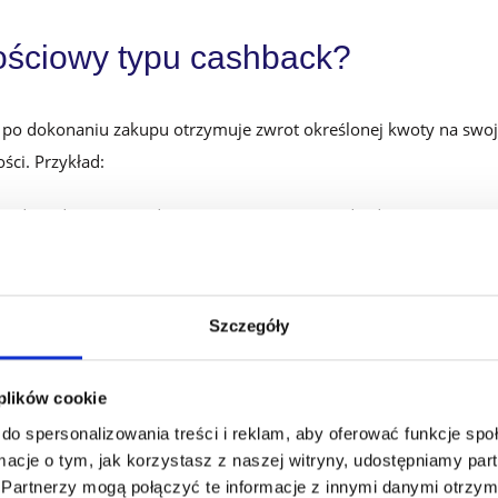
nościowy typu cashback?
t po dokonaniu zakupu otrzymuje zwrot określonej kwoty na swo
ści. Przykład:
rski na kwotę 1000 zł. Korzysta on z programu lojalnościowego typ
ane 500 zł otrzymują 50 zł zwrotu do wykorzystania na kolejne za
Szczegóły
wypłacić i wydać na dowolny cel. Są to pieniądze do wykorzystania
przy kolejnych lub późniejszych zakupach. Może on więc obniżyć k
by w przyszłości pokryć w całości koszty zakupów.
 plików cookie
do spersonalizowania treści i reklam, aby oferować funkcje sp
 sektorze bankowym. Według danych NBP w III kwartale 2022 ro
ormacje o tym, jak korzystasz z naszej witryny, udostępniamy p
. Skoro rozwiązanie to dobrze sprawdza się przy kartach płatnic
Partnerzy mogą połączyć te informacje z innymi danymi otrzym