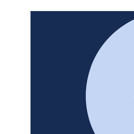
Dla sklepów detalicznych
Mobilny program lojalnościowy pod własną marką – dla
pojedynczych sklepów oraz małych i dużych sieci
Cennik
Zasoby
Historie klientów
Zainspiruj się case studies z prawdziwych wdrożeń naszych
klientów
Programy lojalnościowe krok po kroku
Zobacz przewodnik wprowadzający w temat programów