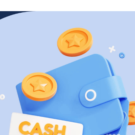
Dla firm handlowych B2B
Program lojalnościowy lub wsparcia sprzedaży dla
producentów, hurtowni, dystrybutorów i sklepów
branżowych
Opinie
Dowiedz się, co o platformie Loyalty Starter myślą jej
użytkownicy
Baza wiedzy
Dowiedz się więcej o konfiguracji programu