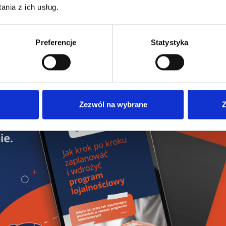
nia z ich usług.
 w
programach lojalnościowych
jako atrakcyjną alternatywę dla
Preferencje
Statystyka
Zezwól na wybrane
Z