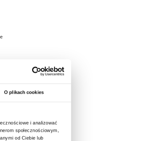
je
u
kupy w
O plikach cookies
 w tym
wotę
ołecznościowe i analizować
ku
artnerom społecznościowym,
zych,
anymi od Ciebie lub