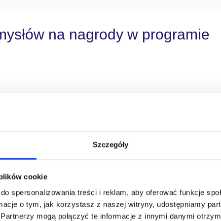
omysłów na nagrody w programie
się w codziennej pracy lub w domu. Sprawdzają się szczególnie w
nży remontowo-budowlanej.
Szczegóły
ze czy elektronarzędzia, które idealnie wpisują się w potrzeby j
 się realnym wsparciem w ich działalności biznesowej.
 plików cookie
do spersonalizowania treści i reklam, aby oferować funkcje sp
ormacje o tym, jak korzystasz z naszej witryny, udostępniamy p
Partnerzy mogą połączyć te informacje z innymi danymi otrzym