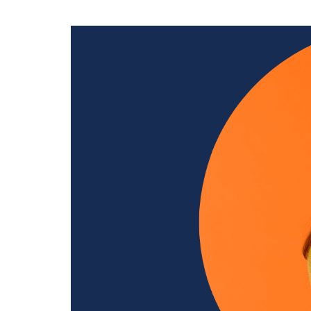
Dla sklepów detalicznych
Mobilny program lojalnościowy pod własną marką – dla
pojedynczych sklepów oraz małych i dużych sieci
Cennik
Zasoby
Historie klientów
Zainspiruj się case studies z prawdziwych wdrożeń naszych
klientów
Programy lojalnościowe krok po kroku
Zobacz przewodnik wprowadzający w temat programów