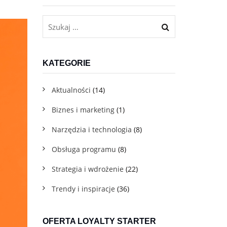
Dla firm usługowych B2C
Program lojalnościowy w telefonie dla gastronomii, beauty,
fitnessu i innych branż usługowych
KATEGORIE
Aktualności
(14)
Biznes i marketing
(1)
Narzędzia i technologia
(8)
Obsługa programu
(8)
Darmowe materiały do pobrania
Pobierz pakiet praktycznych e-booków, które pomogą Ci
Strategia i wdrożenie
(22)
we wdrożeniu
Trendy i inspiracje
(36)
Blog
OFERTA LOYALTY STARTER
Sprawdź eksperckie artykuły z wiedzą i praktycznymi