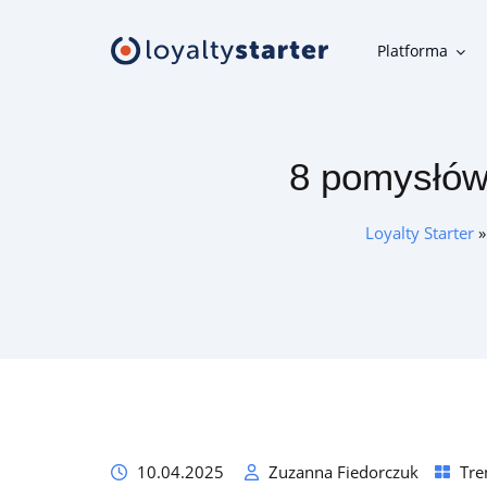
Platforma
Platforma
8 pomysłów
Moduły klienta
Aplikacja mobilna, panel uczestnika, karta w telefonie i inne
Loyalty Starter
narzędzia klienta
Moduły organizatora
Narzędzia do szybkiej i wygodnej obsługi programu
lojalnościowego
Oferta
10.04.2025
Zuzanna Fiedorczuk
Tre