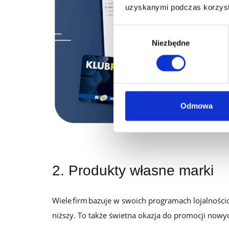
uzyskanymi podczas korzysta
Wybór
Niezbędne
zgody
Odmowa
2. Produkty własne marki
Wiele firm bazuje w swoich programach lojalności
niższy. To także świetna okazja do promocji nowyc