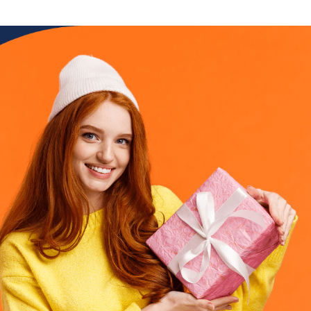
Dla firm handlowych B2B
Program lojalnościowy lub wsparcia sprzedaży dla
producentów, hurtowni, dystrybutorów i sklepów
branżowych
Opinie
Dowiedz się, co o platformie Loyalty Starter myślą jej
użytkownicy
Baza wiedzy
Dowiedz się więcej o konfiguracji programu