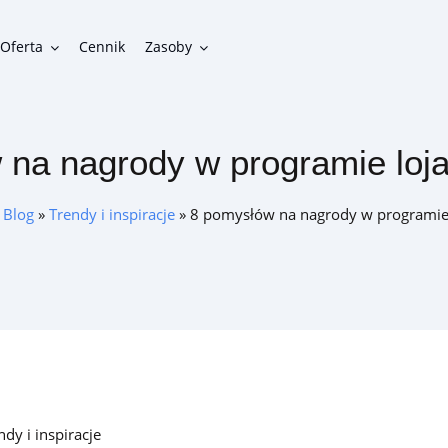
Oferta
Cennik
Zasoby
 na nagrody w programie loj
Funkcjonalności
Gotowe funkcje do zbudowania funkcjonalnego programu
»
Blog
»
Trendy i inspiracje
»
8 pomysłów na nagrody w programie
lojalnościowego
Integracje
Możliwości połączenia programu lojalnościowego z innymi
systemami w firmie
ndy i inspiracje