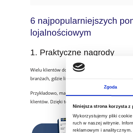
6 najpopularniejszych p
lojalnościowym
1. Praktyczne nagrody
Wielu klientów docenia upominki, które przydają 
branżach, gdzie liczy się użyteczność, np. w bra
Zgoda
Przykładowo, marka Profit proponuje ubrania roboc
klientów. Dzięki temu program lojalnościowy staje
Niniejsza strona korzysta z
Wykorzystujemy pliki cookie 
ruch w naszej witrynie. Inf
reklamowym i analitycznym. 