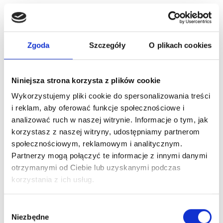
Jak oceniasz swoje ostatnie zakupy/wizytę? (1–5)
Czy poleciłbyś nas znajomym?
Zgoda
Szczegóły
O plikach cookies
Co możemy poprawić?
Niniejsza strona korzysta z plików cookie
Ankiety rozwojowe i walidacyjne
Wykorzystujemy pliki cookie do spersonalizowania treści
i reklam, aby oferować funkcje społecznościowe i
analizować ruch w naszej witrynie. Informacje o tym, jak
Program lojalnościowy może być
miejscem do testowania
korzystasz z naszej witryny, udostępniamy partnerom
pomysłów
– nowych nagród, produktów lub zmian w
społecznościowym, reklamowym i analitycznym.
ofercie. Odpowiedzi klientów pomagają ocenić
Partnerzy mogą połączyć te informacje z innymi danymi
otrzymanymi od Ciebie lub uzyskanymi podczas
zainteresowanie bez konieczności wypytywania klientów
korzystania z ich usług.
przez pracowników obsługi w trakcie zakupów czy zlecania
kosztownych badań zewnętrznych.
Wybór
Niezbędne
zgody
Przykładowe pytania: