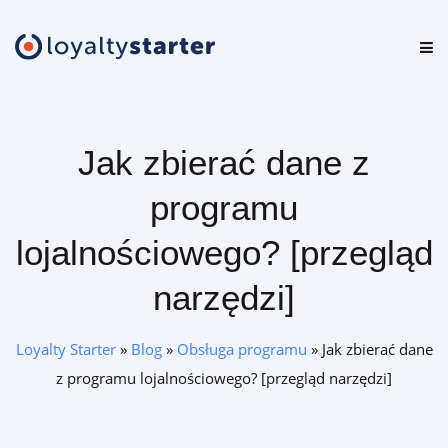
Platforma
Oferta
Jak zbierać dane z
Cennik
programu
Zasoby
lojalnościowego? [przegląd
Logowanie
narzędzi]
Loyalty Starter
»
Blog
»
Obsługa programu
»
Jak zbierać dane
Zamów darmową konsultację
z programu lojalnościowego? [przegląd narzędzi]