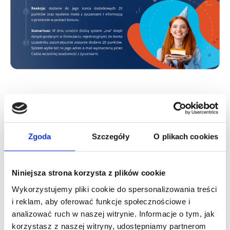
Zalety
Zgoda
Szczegóły
O plikach cookies
Marketing automation to rozwiązania, które zapewniają
mnóstwo korzyści organizatorom programów
Niniejsza strona korzysta z plików cookie
lojalnościowych. Kluczową zaletą jest ogromna
oszczędność
Wykorzystujemy pliki cookie do spersonalizowania treści
czasu
związana z realizowaniem działań marketingowych,
i reklam, aby oferować funkcje społecznościowe i
komunikacyjnych i operacyjnych w obrębie programu
analizować ruch w naszej witrynie. Informacje o tym, jak
lojalnościowego.
korzystasz z naszej witryny, udostępniamy partnerom