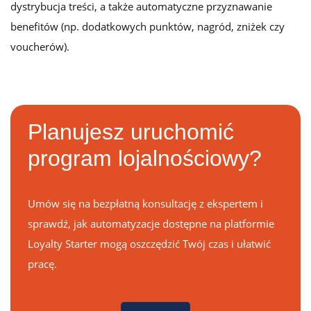
dystrybucja treści, a także automatyczne przyznawanie
benefitów (np. dodatkowych punktów, nagród, zniżek czy
voucherów).
Planujesz uruchomić
program lojalnościowy?
Umów się na bezpłatną konsultację z ekspertem i
sprawdź, jak automatyzacje dostępne na platformie
Loyalty Starter mogą oszczędzić Twój czas i ułatwić
pracę.