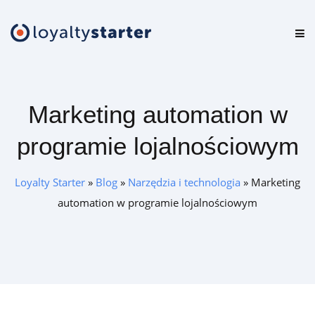
Platforma
Oferta
Marketing automation w
Cennik
programie lojalnościowym
Zasoby
Loyalty Starter
»
Blog
»
Narzędzia i technologia
»
Marketing
Logowanie
automation w programie lojalnościowym
Zamów darmową konsultację