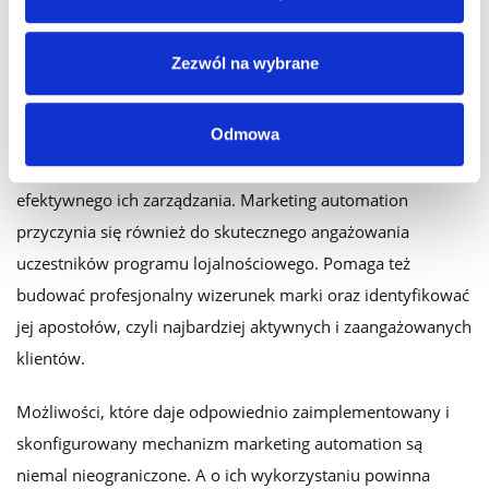
Podsumowując
Zezwól na wybrane
Automatyzacja działań operacyjnych i komunikacyjnych w
Odmowa
obrębie programów lojalnościowych pozwala znacząco
oszczędzić czas i ograniczyć zasoby niezbędne do
efektywnego ich zarządzania. Marketing automation
przyczynia się również do skutecznego angażowania
uczestników programu lojalnościowego. Pomaga też
budować profesjonalny wizerunek marki oraz identyfikować
jej apostołów, czyli najbardziej aktywnych i zaangażowanych
klientów.
Możliwości, które daje odpowiednio zaimplementowany i
skonfigurowany mechanizm marketing automation są
niemal nieograniczone. A o ich wykorzystaniu powinna