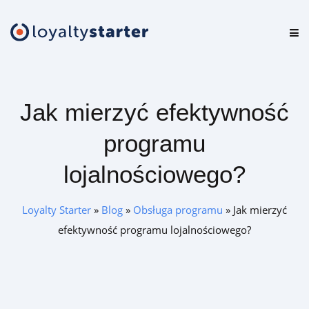
Platforma
Oferta
Jak mierzyć efektywność
Cennik
programu
Zasoby
lojalnościowego?
Logowanie
Loyalty Starter
»
Blog
»
Obsługa programu
»
Jak mierzyć
efektywność programu lojalnościowego?
Zamów darmową konsultację