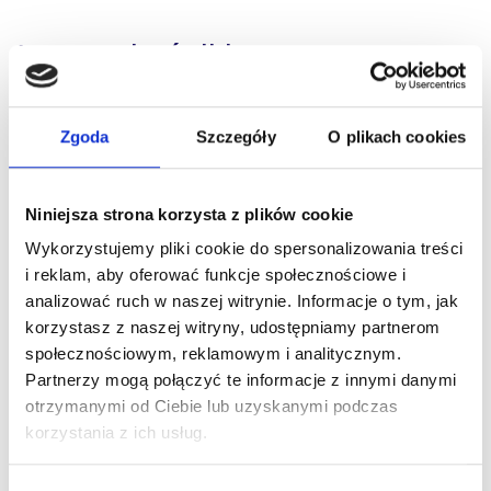
Inne wskaźniki
Oczywiście warto mierzyć efektywność programu
Zgoda
Szczegóły
O plikach cookies
lojalnościowego także przy pomocy innych metryk. Te zaś
będą głównie zależeć od celów, jakie postawisz przed swoim
Niniejsza strona korzysta z plików cookie
programem lojalnościowym.
Wykorzystujemy pliki cookie do spersonalizowania treści
Przykładowo:
i reklam, aby oferować funkcje społecznościowe i
analizować ruch w naszej witrynie. Informacje o tym, jak
korzystasz z naszej witryny, udostępniamy partnerom
Jeśli Twoim celem jest zwiększenie częstotliwości
społecznościowym, reklamowym i analitycznym.
zakupów/wizyt klienta – mierz średnią liczbę zakupów
Partnerzy mogą połączyć te informacje z innymi danymi
lub wizyt na klienta.
otrzymanymi od Ciebie lub uzyskanymi podczas
Jeśli zależy Ci na zwiększeniu liczby skutecznych
korzystania z ich usług.
poleceń – analizuj liczbę nowych klientów z polecenia.