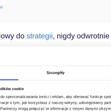
mi
ciowy do
strategii
, nigdy odwrotnie
, także w programach lojalnościowych nie istnieje uniwersalny 
 ślepe podążanie za utartymi schematami może nie tylko uniemoż
awet prowadzić do utraty klientów.
Szczegóły
o system informatyczny często uznawany jest za sprawę drugorz
nicza skuteczność samego programu. Niektóre systemy lojalnoś
 plików cookie
ezygnację z indywidualnych założeń i pomysłów. W efekcie okazuj
do spersonalizowania treści i reklam, aby oferować funkcje sp
sposób, jak pierwotnie planowano.
ormacje o tym, jak korzystasz z naszej witryny, udostępniamy p
Partnerzy mogą połączyć te informacje z innymi danymi otrzym