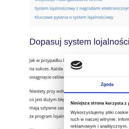
System lojalnościowy z nagrodami elektroniczny
Kluczowe pytania o system lojalnościowy
Dopasuj system lojalnoś
Jak w przypadku każdego działania marketingowego
na sukces. Każda firma ma inne potrzeby, dlatego
osiągnięcie celów, ale także zwiększyć koszty, a n
Zgoda
Niestety przy wdrożeniu programu lojalnościoweg
co jest dużym błędem i w znaczącym stopniu ogra
Niniejsza strona korzysta z
mają sztywne zasady działania, które wymuszają r
Wykorzystujemy pliki cookie 
że program lojalnościowy nie funkcjonuje w taki 
ruch w naszej witrynie. Inf
reklamowym i analitycznym. 