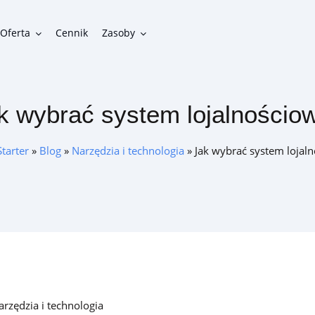
Oferta
Cennik
Zasoby
k wybrać system lojalnościo
Funkcjonalności
Gotowe funkcje do zbudowania funkcjonalnego programu
Starter
»
Blog
»
Narzędzia i technologia
»
Jak wybrać system lojal
lojalnościowego
Integracje
Możliwości połączenia programu lojalnościowego z innymi
systemami w firmie
arzędzia i technologia