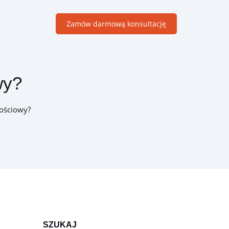
Zamów darmową konsultację
wy?
Moduły B2B
Dedykowane rozwiązania wspierające sprzedaż w firmach
nościowy?
handlowych B2B
SZUKAJ