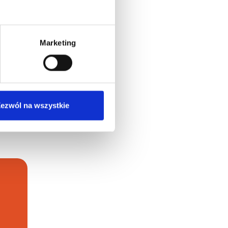
inien
 Ci
Marketing
wego
h zależy
ość
ezwól na wszystkie