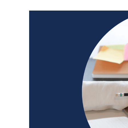
Dla sklepów detalicznych
Mobilny program lojalnościowy pod własną marką – dla
pojedynczych sklepów oraz małych i dużych sieci
Cennik
Zasoby
Historie klientów
Zainspiruj się case studies z prawdziwych wdrożeń naszych
klientów
Programy lojalnościowe krok po kroku
Zobacz przewodnik wprowadzający w temat programów