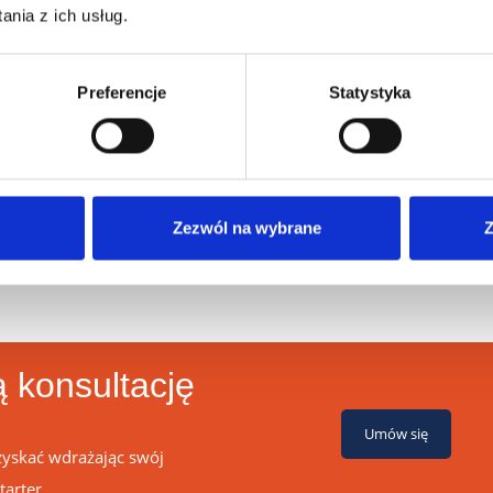
adzi komunikację z klientami, ma swoją grupę docelową i plan
nia z ich usług.
i być elastyczny
. Nie może bazować na gotowym szablonie. Pow
rozbudowy. Dodatkowo, nowoczesny system lojalnościowy umożliwi
Preferencje
Statystyka
 formie, również
loterii, konkursu
czy
grywalizacji
.
lnej
strategii na program lojalnościowy
, ale i systemu lojalnościo
trolę wyników. Skuteczność działań promocyjnych i marketingowyc
. Dlatego szukaj tylko takich rozwiązań, które dadzą Ci możliw
Zezwól na wybrane
Z
 konsultację
Umów się
zyskać wdrażając swój
tarter.