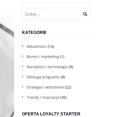
Dla firm usługowych B2C
Program lojalnościowy w telefonie dla gastronomii, beauty,
fitnessu i innych branż usługowych
KATEGORIE
Aktualności
(14)
Biznes i marketing
(1)
Narzędzia i technologia
(8)
Obsługa programu
(8)
Darmowe materiały do pobrania
Pobierz pakiet praktycznych e-booków, które pomogą Ci
Strategia i wdrożenie
(22)
we wdrożeniu
Trendy i inspiracje
(36)
Blog
OFERTA LOYALTY STARTER
Sprawdź eksperckie artykuły z wiedzą i praktycznymi