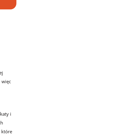
ej
n więc
katy i
ch
 które