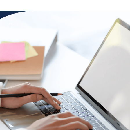
Dla firm handlowych B2B
Program lojalnościowy lub wsparcia sprzedaży dla
producentów, hurtowni, dystrybutorów i sklepów
branżowych
Opinie
Dowiedz się, co o platformie Loyalty Starter myślą jej
użytkownicy
Baza wiedzy
Dowiedz się więcej o konfiguracji programu