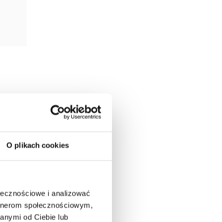
przepis
liwić
O plikach cookies
ędną,
ciowe
e się,
ołecznościowe i analizować
artnerom społecznościowym,
anymi od Ciebie lub