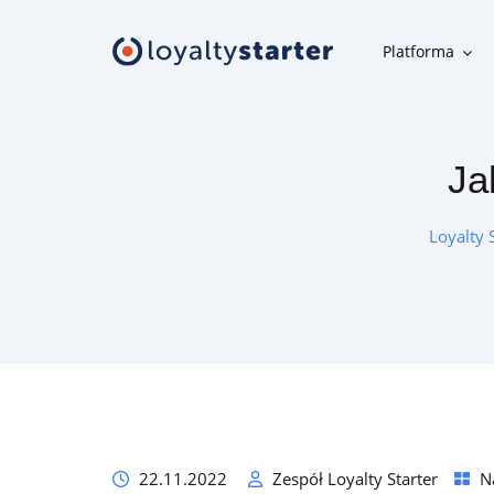
Platforma
Platforma
Ja
Moduły klienta
Aplikacja mobilna, panel uczestnika, karta w telefonie i inne
Loyalty 
narzędzia klienta
Moduły organizatora
Narzędzia do szybkiej i wygodnej obsługi programu
lojalnościowego
Oferta
22.11.2022
Zespół Loyalty Starter
N