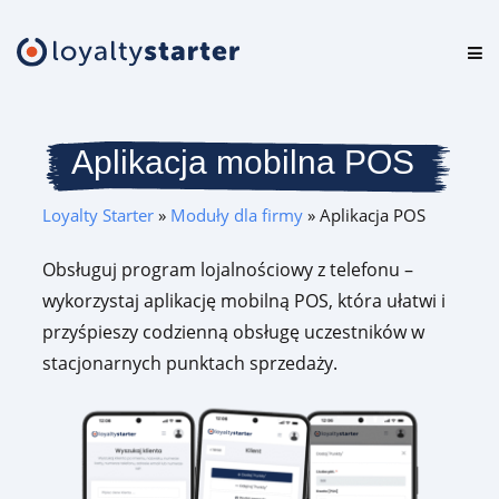
Platforma
Oferta
Aplikacja mobilna POS
Cennik
Loyalty Starter
»
Moduły dla firmy
»
Aplikacja POS
Zasoby
Obsługuj program lojalnościowy z telefonu –
wykorzystaj aplikację mobilną POS, która ułatwi i
Logowanie
przyśpieszy codzienną obsługę uczestników w
stacjonarnych punktach sprzedaży.
Testuj za darmo
Umów prezentację