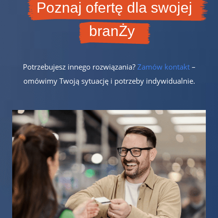
Poznaj ofertę dla swojej
branŻy
Potrzebujesz innego rozwiązania?
Zamów kontakt
–
omówimy Twoją sytuację i potrzeby indywidualnie.