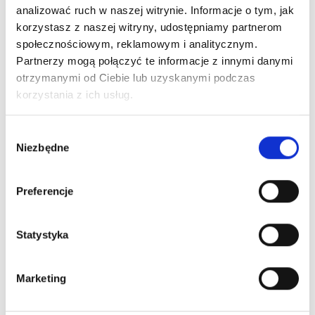
analizować ruch w naszej witrynie. Informacje o tym, jak
korzystasz z naszej witryny, udostępniamy partnerom
HISTORIE KLIENTÓW
społecznościowym, reklamowym i analitycznym.
Przykładowe programy
Partnerzy mogą połączyć te informacje z innymi danymi
otrzymanymi od Ciebie lub uzyskanymi podczas
lojalnościowe naszych
korzystania z ich usług.
klientów
Wybór
Niezbędne
zgody
Zobacz wszystkie case studies
Preferencje
Statystyka
Marketing