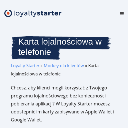
Platforma
Oferta
Karta lojalnościowa w
telefonie
Cennik
Loyalty Starter
»
Moduły dla klientów
»
Karta
Zasoby
lojalnościowa w telefonie
Logowanie
Chcesz, aby klienci mogli korzystać z Twojego
programu lojalnościowego bez konieczności
Testuj za darmo
pobierania aplikacji? W Loyalty Starter możesz
udostępnić im karty zapisywane w Apple Wallet i
Google Wallet.
Umów prezentację