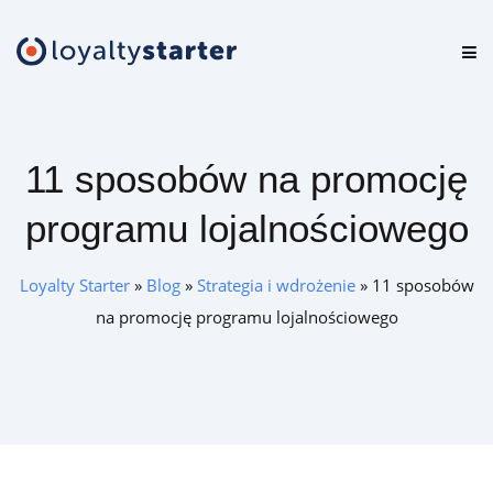
Platforma
Oferta
11 sposobów na promocję
Cennik
programu lojalnościowego
Zasoby
Loyalty Starter
»
Blog
»
Strategia i wdrożenie
»
11 sposobów
Logowanie
na promocję programu lojalnościowego
Zamów darmową konsultację