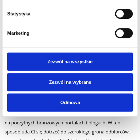
Statystyka
Marketing
Zezwól na wszystkie
8. Publikuj artykuły gościnne i
sponsorowane
Zezwól na wybrane
Odmowa
Kolejnym dobrym pomysłem na promocję programu
lojalnościowego w sieci jest publikacja gościnnych artykułów
na poczytnych branżowych portalach i blogach. W ten
sposób uda Ci się dotrzeć do szerokiego grona odbiorców,