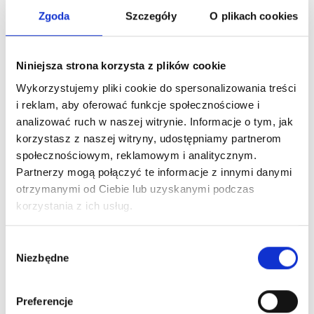
konta użytkownika. Poza tym pamiętaj o umieszczeniu
Zgoda
Szczegóły
O plikach cookies
kluczowych linków prowadzących do jego strony lądowania
i regulaminu.
Niniejsza strona korzysta z plików cookie
Wykorzystujemy pliki cookie do spersonalizowania treści
i reklam, aby oferować funkcje społecznościowe i
Więcej o różnych
sposobach promocji programu
analizować ruch w naszej witrynie. Informacje o tym, jak
lojalnościowego oraz możliwościach poinformowania o
korzystasz z naszej witryny, udostępniamy partnerom
społecznościowym, reklamowym i analitycznym.
nim klientów
przedstawiamy w naszym bezpłatnym
Partnerzy mogą połączyć te informacje z innymi danymi
przewodniku “Jak krok po kroku zaplanować i wdrożyć
otrzymanymi od Ciebie lub uzyskanymi podczas
program lojalnościowy?” (krok 11). Pobierz go, klikając w
korzystania z ich usług.
poniższą grafikę.
Wybór
Niezbędne
zgody
Preferencje