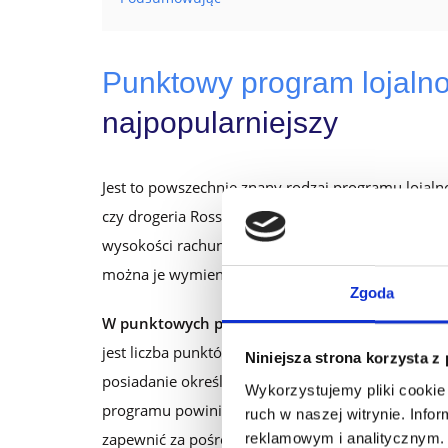
Punktowy program lojaln
najpopularniejszy
Jest to powszechnie znany rodzaj programu lojaln
czy drogeria Rossmann. Za każde wydane pieniądze
wysokości rachunku, im jest on wyższy, tym więce
można je wymieniać na nagrody, np. nagrody rze
Zgoda
W punktowych programach lojalnościowych najcz
jest liczba punktów, jaką należy zebrać, aby ją ot
Niniejsza strona korzysta z
posiadanie określonej liczby punktów. Chęć zdob
Wykorzystujemy pliki cookie 
programu powinien jednak mieć stały dostęp do sw
ruch w naszej witrynie. Inf
zapewnić za pośrednictwem aplikacji mobilnej, 
reklamowym i analitycznym. 