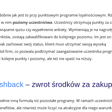
obnie jak jest to przy punktowym programie lojalnościowym. Ró
ę w nim
poziomy uczestnictwa
. Uczestnicy otrzymują punkty za z
wiązanie quizu czy wypełnienie ankiety. Wymieniają je na nagrody
któw, zostają zakwalifikowani do kolejnego poziomu. Im jest on
ednak zachować swój status, klient musi utrzymać swoją wysoką
śród firm, co pozwala podtrzymać zaangażowanie uczestnika pro
olejne punkty i poziomy, ale też nie spaść na niższy.
ashback
– zwrot środków za zaku
pełnie inną formułą niż pozostałe programy. W ramach uczestnic
enefitów, ale również może liczyć na atrakcyjne dla niego warunk