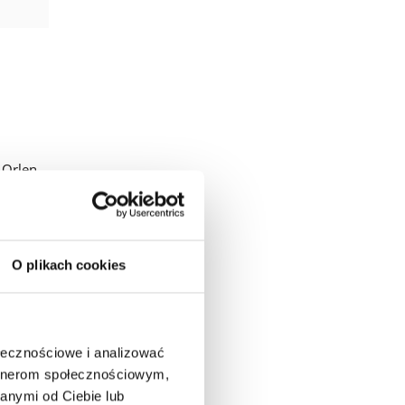
 Orlen
iona od
ym
ry
.
O plikach cookies
isana
t
zestnik
ołecznościowe i analizować
 mu go
artnerom społecznościowym,
cze
anymi od Ciebie lub