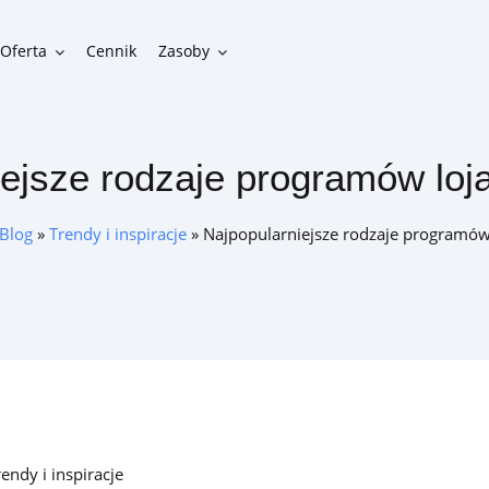
Oferta
Cennik
Zasoby
iejsze rodzaje programów loj
Funkcjonalności
Gotowe funkcje do zbudowania funkcjonalnego programu
Blog
»
Trendy i inspiracje
»
Najpopularniejsze rodzaje programów
lojalnościowego
Integracje
Możliwości połączenia programu lojalnościowego z innymi
systemami w firmie
rendy i inspiracje