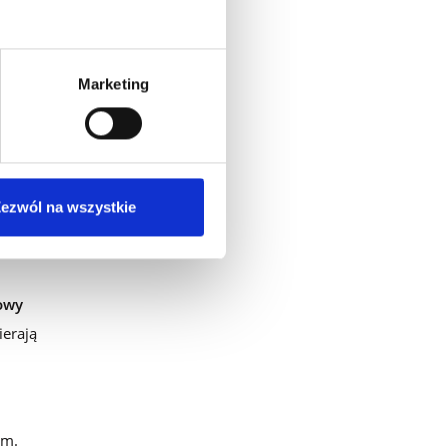
Marketing
jów
ści.
ezwól na wszystkie
ę.
owy
ierają
om.