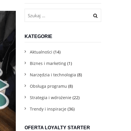
Dla firm usługowych B2C
Program lojalnościowy w telefonie dla gastronomii, beauty,
fitnessu i innych branż usługowych
KATEGORIE
Aktualności
(14)
Biznes i marketing
(1)
Narzędzia i technologia
(8)
Obsługa programu
(8)
Darmowe materiały do pobrania
Pobierz pakiet praktycznych e-booków, które pomogą Ci
Strategia i wdrożenie
(22)
we wdrożeniu
Trendy i inspiracje
(36)
Blog
OFERTA LOYALTY STARTER
Sprawdź eksperckie artykuły z wiedzą i praktycznymi