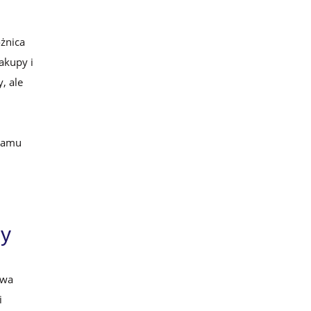
żnica
akupy i
, ale
gramu
py
twa
i