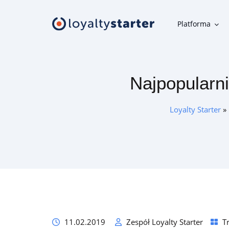
Platforma
Platforma
Najpopularn
Moduły klienta
Aplikacja mobilna, panel uczestnika, karta w telefonie i inne
Loyalty Starter
»
narzędzia klienta
Moduły organizatora
Narzędzia do szybkiej i wygodnej obsługi programu
lojalnościowego
Oferta
11.02.2019
Zespół Loyalty Starter
T