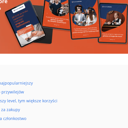
najpopularniejszy
o przywilejów
y level, tym większe korzyści
 za zakupy
a członkostwo