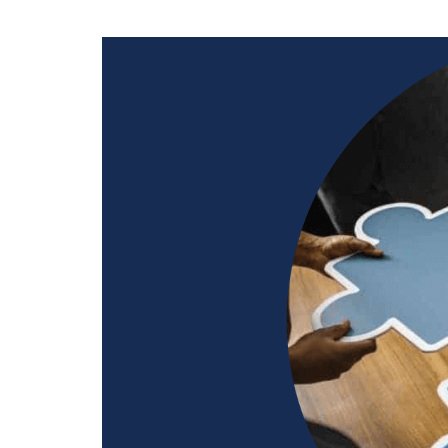
Dla sklepów detalicznych
Mobilny program lojalnościowy pod własną marką – dla
pojedynczych sklepów oraz małych i dużych sieci
Cennik
Zasoby
Historie klientów
Zainspiruj się case studies z prawdziwych wdrożeń naszych
klientów
Programy lojalnościowe krok po kroku
Zobacz przewodnik wprowadzający w temat programów