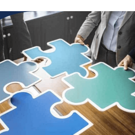
Dla firm handlowych B2B
Program lojalnościowy lub wsparcia sprzedaży dla
producentów, hurtowni, dystrybutorów i sklepów
branżowych
Opinie
Dowiedz się, co o platformie Loyalty Starter myślą jej
użytkownicy
Baza wiedzy
Dowiedz się więcej o konfiguracji programu