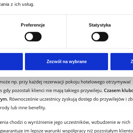
nia z ich usług.
Preferencje
Statystyka
ściowy
– stały dostęp do przywile
mu lojalnościowego, przynależą do konkretnego klubu – społeczno
Zezwól na wybrane
Z
 otrzymują od firmy coś dodatkowego niż tylko produkt czy usług
sprawdzają się w branży usługowej, m.in. hotelarskiej i
oże np. przy każdej rezerwacji pokoju hotelowego otrzymywać
 gdy pozostali klienci nie mają takiego przywileju.
Czasem klub
wym.
Równocześnie uczestnicy zyskują dostęp do przywilejów i zb
ody lub inne benefity.
nia chodzi o wyróżnienie jego uczestników, wzbudzenie w nich
 gwarantuje im lepsze warunki współpracy niż pozostałym klient