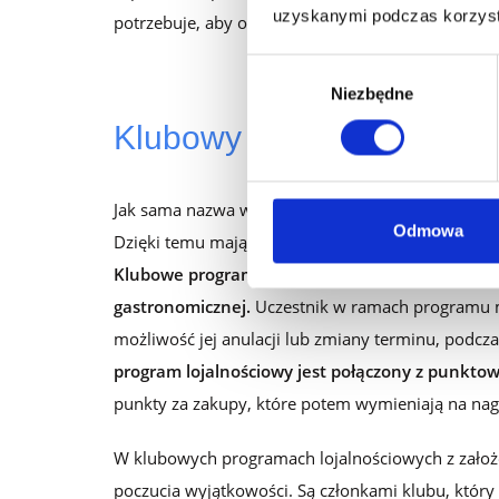
uzyskanymi podczas korzysta
potrzebuje, aby odebrać wybraną nagrodę.
Wybór
Niezbędne
zgody
Klubowy program lojalno
Jak sama nazwa wskazuje, uczestnicy tego progra
Odmowa
Dzięki temu mają dostęp do stałych przywilejów –
Klubowe programy lojalnościowe
bardzo dobrze 
gastronomicznej.
Uczestnik w ramach programu m
możliwość jej anulacji lub zmiany terminu, podczas
program lojalnościowy jest połączony z punkto
punkty za zakupy, które potem wymieniają na nagr
W klubowych programach lojalnościowych z założe
poczucia wyjątkowości. Są członkami klubu, który