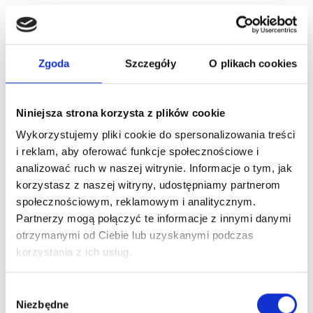
program lojalnościowy
.
Rankingi aktywności
Zgoda
Szczegóły
O plikach cookies
Klienci rywalizują o miano najbardziej aktywnego
uczestnika, co motywuje do częstszych transakcji i
Niniejsza strona korzysta z plików cookie
logowania w aplikacji.
Wykorzystujemy pliki cookie do spersonalizowania treści
i reklam, aby oferować funkcje społecznościowe i
analizować ruch w naszej witrynie. Informacje o tym, jak
korzystasz z naszej witryny, udostępniamy partnerom
społecznościowym, reklamowym i analitycznym.
Partnerzy mogą połączyć te informacje z innymi danymi
otrzymanymi od Ciebie lub uzyskanymi podczas
korzystania z ich usług.
Wybór
8. Personalizacja ofert
Niezbędne
zgody