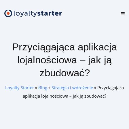
Platforma
Oferta
Przyciągająca aplikacja
Cennik
lojalnościowa – jak ją
Zasoby
zbudować?
Logowanie
Loyalty Starter
»
Blog
»
Strategia i wdrożenie
»
Przyciągająca
aplikacja lojalnościowa – jak ją zbudować?
Zamów darmową konsultację