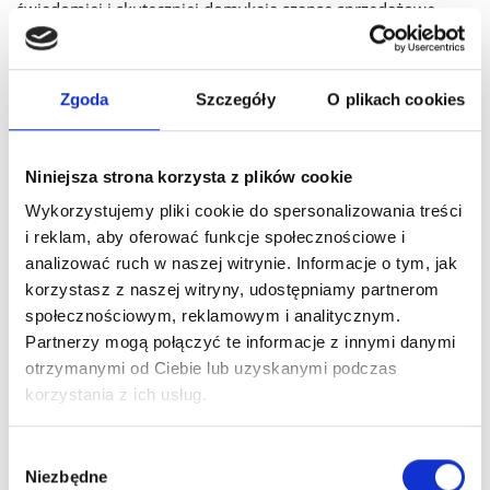
świadomiej i skuteczniej domykają szanse sprzedażowe.
Zgoda
Szczegóły
O plikach cookies
System CRM
Niniejsza strona korzysta z plików cookie
CRM to podstawowe narzędzie pracy handlowca. Bez niego
Wykorzystujemy pliki cookie do spersonalizowania treści
trudno dziś mówić o nowoczesnej sprzedaży B2B.
i reklam, aby oferować funkcje społecznościowe i
Umożliwia zarządzanie relacjami z klientami, monitorowanie
analizować ruch w naszej witrynie. Informacje o tym, jak
szans sprzedażowych, planowanie follow-upów i
korzystasz z naszej witryny, udostępniamy partnerom
gromadzenie danych, które wspierają podejmowanie
społecznościowym, reklamowym i analitycznym.
trafnych decyzji.
Dobrze wdrożony system CRM
Partnerzy mogą połączyć te informacje z innymi danymi
otrzymanymi od Ciebie lub uzyskanymi podczas
porządkuje pracę zespołu i ułatwia zarządzanie lejkiem
korzystania z ich usług.
sprzedażowym.
Wybór
Niezbędne
zgody