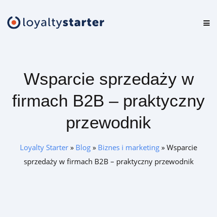
Platforma
Oferta
Wsparcie sprzedaży w
Cennik
firmach B2B – praktyczny
Zasoby
przewodnik
Logowanie
Loyalty Starter
»
Blog
»
Biznes i marketing
»
Wsparcie
sprzedaży w firmach B2B – praktyczny przewodnik
Zamów darmową konsultację