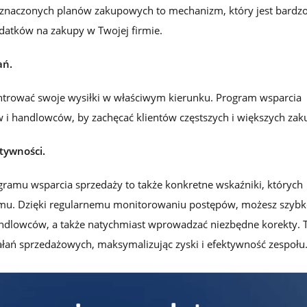
yznaczonych planów zakupowych to mechanizm, który jest bardz
datków na zakupy w Twojej firmie.
ań.
entrować swoje wysiłki w właściwym kierunku. Program wsparcia
w i handlowców, by zachęcać klientów częstszych i większych za
tywności.
ramu wsparcia sprzedaży to także konkretne wskaźniki, których
ramu. Dzięki regularnemu monitorowaniu postępów, możesz szyb
handlowców, a także natychmiast wprowadzać niezbędne korekty. 
ałań sprzedażowych, maksymalizując zyski i efektywność zespołu