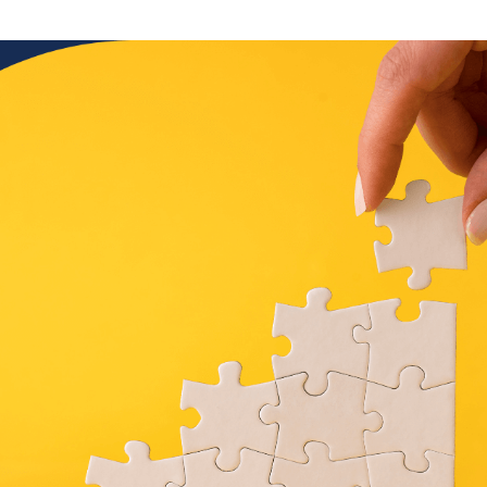
Dla firm handlowych B2B
Program lojalnościowy lub wsparcia sprzedaży dla
producentów, hurtowni, dystrybutorów i sklepów
branżowych
Opinie
Dowiedz się, co o platformie Loyalty Starter myślą jej
użytkownicy
Baza wiedzy
Dowiedz się więcej o konfiguracji programu