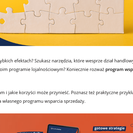
lojalnościowego w Loyalty Starter
zybkich efektach? Szukasz narzędzia, które wesprze dział handlow
woim programie lojalnościowym? Koniecznie rozważ
program wsp
am i jakie korzyści może przynieść. Poznasz też praktyczne przyk
ia własnego programu wsparcia sprzedaży.