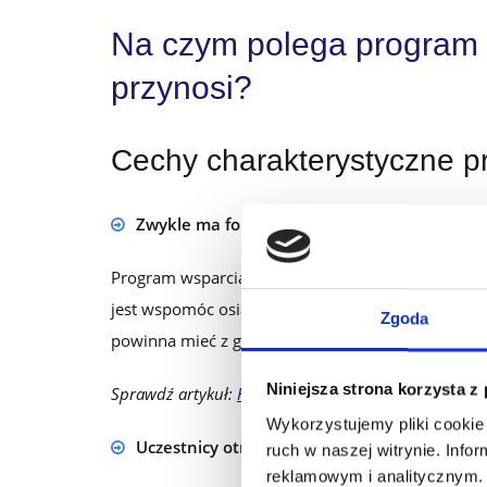
Na czym polega program w
przynosi?
Cechy charakterystyczne p
Zwykle ma formę konkursu lub loterii o ogra
Program wsparcia sprzedaży to z założenia krótko
jest wspomóc osiągnięcie konkretnych celów sprze
Zgoda
powinna mieć z góry określony termin, zadania dla
Niniejsza strona korzysta z
Sprawdź artykuł:
Konkursy i loterie w programach l
Wykorzystujemy pliki cookie 
Uczestnicy otrzymują konkretne plany zaku
ruch w naszej witrynie. Inf
reklamowym i analitycznym. 