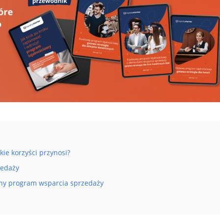
ie korzyści przynosi?
zedaży
ny program wsparcia sprzedaży