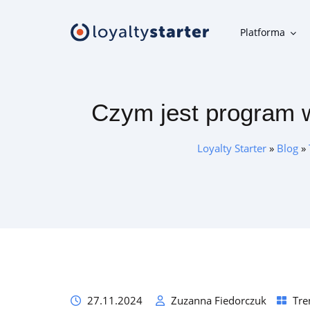
Platforma
Platforma
Czym jest program w
Moduły klienta
Aplikacja mobilna, panel uczestnika, karta w telefonie i inne
Loyalty Starter
»
Blog
»
narzędzia klienta
Moduły organizatora
Narzędzia do szybkiej i wygodnej obsługi programu
lojalnościowego
Oferta
27.11.2024
Zuzanna Fiedorczuk
Tre