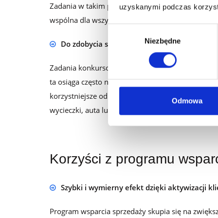
Zadania w takim programie opierają się zwykle n
uzyskanymi podczas korzysta
wspólna dla wszystkich uczestników lub indywidua
Wybór
Niezbędne
zgody
Do zdobycia są nagrody o większej wartości,
Zadania konkursowe z reguły obejmują cele zakupo
ta osiąga często nawet kilkaset tysięcy złotych. 
korzystniejsze od tych stosowanych w innych rodz
Odmowa
wycieczki, auta lub inne wartościowe formy gratyfi
Korzyści z programu wspar
Szybki i wymierny efekt dzięki aktywizacji kl
Program wsparcia sprzedaży skupia się na zwięks