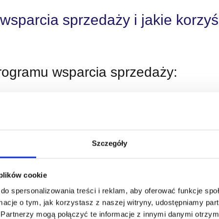
sparcia sprzedaży i jakie korzyś
rogramu wsparcia sprzedaży:
niczonym czasie trwania.
terminowa akcja z wartościowymi nagrodami dla klientów, której
dażowych firmy. Może być powtarzana cyklicznie, a każda jej ed
Szczegóły
 uczestników i nagrodę za ich realizację.
 plików cookie
ojalnościowych
do spersonalizowania treści i reklam, aby oferować funkcje sp
powe do zrealizowania.
ormacje o tym, jak korzystasz z naszej witryny, udostępniamy p
Partnerzy mogą połączyć te informacje z innymi danymi otrzym