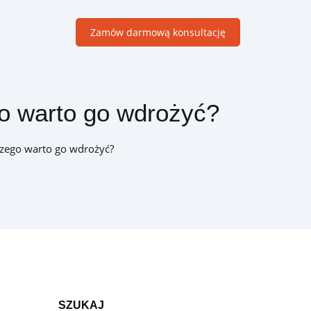
Zamów darmową konsultację
go warto go wdrożyć?
Moduły B2B
Dedykowane rozwiązania wspierające sprzedaż w firmach
czego warto go wdrożyć?
handlowych B2B
SZUKAJ