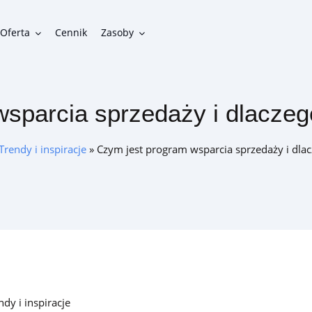
Oferta
Cennik
Zasoby
sparcia sprzedaży i dlacze
Funkcjonalności
Gotowe funkcje do zbudowania funkcjonalnego programu
Trendy i inspiracje
»
Czym jest program wsparcia sprzedaży i dla
lojalnościowego
Integracje
Możliwości połączenia programu lojalnościowego z innymi
systemami w firmie
ndy i inspiracje