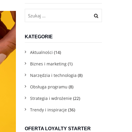
Dla firm usługowych B2C
Program lojalnościowy w telefonie dla gastronomii, beauty,
fitnessu i innych branż usługowych
KATEGORIE
Aktualności
(14)
Biznes i marketing
(1)
Narzędzia i technologia
(8)
Obsługa programu
(8)
Darmowe materiały do pobrania
Pobierz pakiet praktycznych e-booków, które pomogą Ci
Strategia i wdrożenie
(22)
we wdrożeniu
Trendy i inspiracje
(36)
Blog
OFERTA LOYALTY STARTER
Sprawdź eksperckie artykuły z wiedzą i praktycznymi