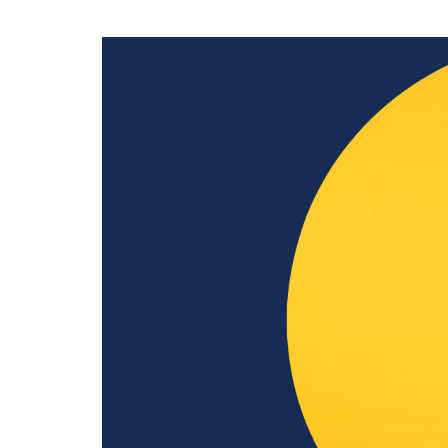
Dla sklepów detalicznych
Mobilny program lojalnościowy pod własną marką – dla
pojedynczych sklepów oraz małych i dużych sieci
Cennik
Zasoby
Historie klientów
Zainspiruj się case studies z prawdziwych wdrożeń naszych
klientów
Programy lojalnościowe krok po kroku
Zobacz przewodnik wprowadzający w temat programów