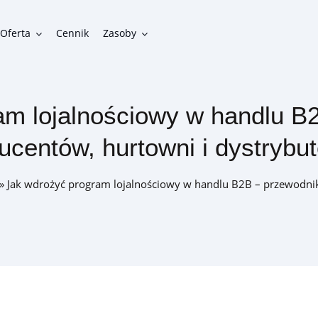
Oferta
Cennik
Zasoby
am lojalnościowy w handlu B2
Funkcjonalności
ucentów, hurtowni i dystrybu
Gotowe funkcje do zbudowania funkcjonalnego programu
lojalnościowego
»
Jak wdrożyć program lojalnościowy w handlu B2B – przewodnik
Integracje
Możliwości połączenia programu lojalnościowego z innymi
systemami w firmie