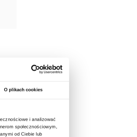
nci –
ro więc
O plikach cookies
upimy
ołecznościowe i analizować
artnerom społecznościowym,
anymi od Ciebie lub