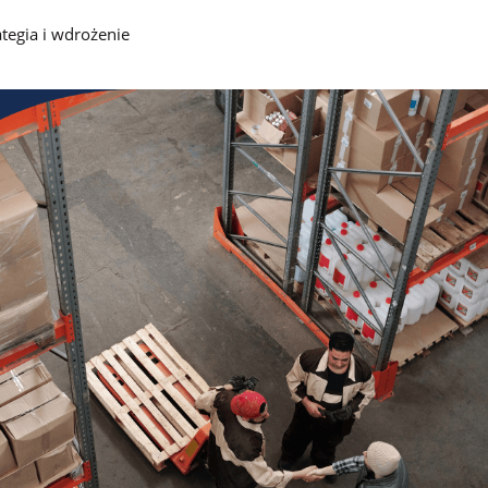
ategia i wdrożenie
Dla firm handlowych B2B
Program lojalnościowy lub wsparcia sprzedaży dla
producentów, hurtowni, dystrybutorów i sklepów
branżowych
Opinie
Dowiedz się, co o platformie Loyalty Starter myślą jej
użytkownicy
Baza wiedzy
Dowiedz się więcej o konfiguracji programu