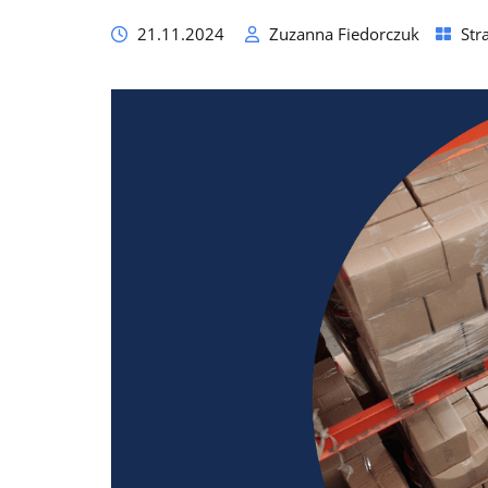
21.11.2024
Zuzanna Fiedorczuk
Str
Dla sklepów detalicznych
Mobilny program lojalnościowy pod własną marką – dla
pojedynczych sklepów oraz małych i dużych sieci
Cennik
Zasoby
Historie klientów
Zainspiruj się case studies z prawdziwych wdrożeń naszych
klientów
Programy lojalnościowe krok po kroku
Zobacz przewodnik wprowadzający w temat programów