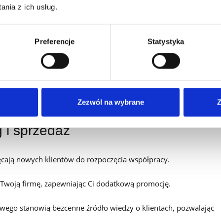
nia z ich usług.
klientów do większych i częstszych zamówień. W efekcie Twoje
Preferencje
Statystyka
a marketing i zatrudniania nowych handlowców.
zy niższy niż pozyskanie nowego. Dzięki temu ten sam przychód ze
ych, na których pozyskanie trzeba wydać dodatkowe środki.
Zezwól na wybrane
Z
g i sprzedaż
ęcają nowych klientów do rozpoczęcia współpracy.
 Twoją firmę, zapewniając Ci dodatkową promocję.
wego stanowią bezcenne źródło wiedzy o klientach, pozwalając