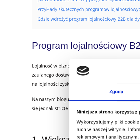
Przykłady skutecznych programów lojalnościowy
Gdzie wdrożyć program lojalnościowy B2B dla dy
Program lojalnościowy B2
Lojalność w biznesie to obustronne korzyści. Twoj
zaufanego dostawcę oraz często korzystniejsze war
na lojalności zyskują obie strony, to dlaczego by
Zgoda
Na naszym blogu możesz już znaleźć artykuł, w
się jednak stricte na tym, co możesz zyskać jako
d
Niniejsza strona korzysta z
Wykorzystujemy pliki cookie 
ruch w naszej witrynie. Inf
reklamowym i analitycznym. 
1. Większe zyski