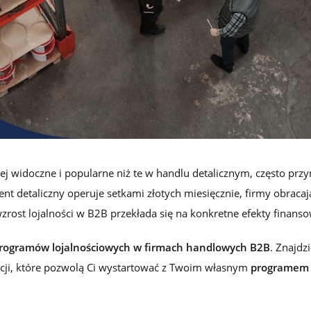
lojalnościowego w Loyalty Starter
ej widoczne i popularne niż te w handlu detalicznym, często prz
ent detaliczny operuje setkami złotych miesięcznie, firmy obracaj
wzrost lojalności w B2B przekłada się na konkretne efekty finans
rogramów lojalnościowych w firmach handlowych B2B
. Znajdzi
acji, które pozwolą Ci wystartować z Twoim własnym
programem