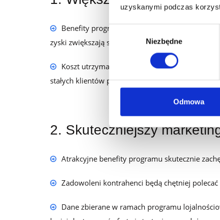
uzyskanymi podczas korzysta
Benefity programu lojalnościowego zachęcają 
Wybór
Niezbędne
zyski zwiększają się bez dodatkowych nakładów n
zgody
Koszt utrzymania lojalnego klienta jest 5-7 ra
stałych klientów przynosi więcej zysku niż z now
Odmowa
2. Skuteczniejszy marketin
Atrakcyjne benefity programu skutecznie zach
Zadowoleni kontrahenci będą chętniej polecać
Dane zbierane w ramach programu lojalnościo