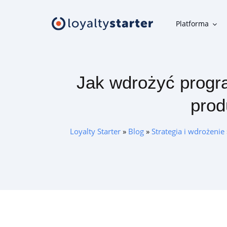
Platforma
Platforma
Jak wdrożyć progr
Moduły klienta
prod
Aplikacja mobilna, panel uczestnika, karta w telefonie i inne
narzędzia klienta
Loyalty Starter
»
Blog
»
Strategia i wdrożenie
Moduły organizatora
Narzędzia do szybkiej i wygodnej obsługi programu
lojalnościowego
Oferta