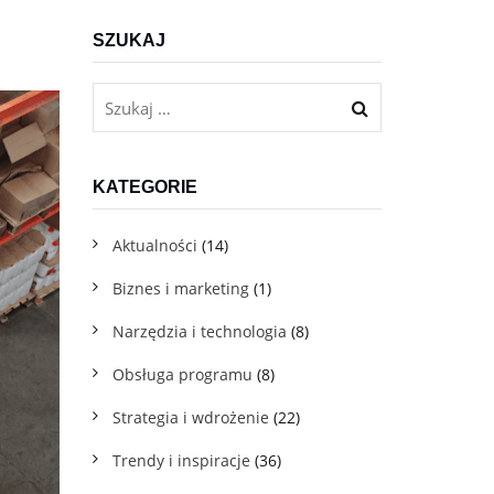
Dla firm usługowych B2C
SZUKAJ
Program lojalnościowy w telefonie dla gastronomii, beauty,
fitnessu i innych branż usługowych
KATEGORIE
Aktualności
(14)
Biznes i marketing
(1)
Darmowe materiały do pobrania
Narzędzia i technologia
(8)
Pobierz pakiet praktycznych e-booków, które pomogą Ci
Obsługa programu
(8)
we wdrożeniu
Strategia i wdrożenie
(22)
Blog
Trendy i inspiracje
(36)
Sprawdź eksperckie artykuły z wiedzą i praktycznymi