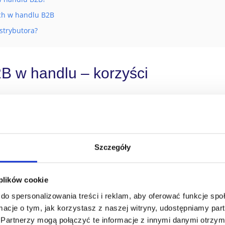
ch w handlu B2B
strybutora?
B w handlu – korzyści
a firma może zyskać większe i stabilniejsze przychody, a kontrahe
unki transakcji i dodatkowe profity (np. nagrody rzeczowe). Sko
 nie wzmocnić jej poprzez program lojalnościowy?
Szczegóły
 którym omawiamy
10 korzyści z programu lojalnościowego
. Tu sk
ystrybutor B2B
.
 plików cookie
do spersonalizowania treści i reklam, aby oferować funkcje sp
ormacje o tym, jak korzystasz z naszej witryny, udostępniamy p
Partnerzy mogą połączyć te informacje z innymi danymi otrzym