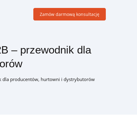
Zamów darmową konsultację
B – przewodnik dla
Moduły B2B
torów
Dedykowane rozwiązania wspierające sprzedaż w firmach
handlowych B2B
 dla producentów, hurtowni i dystrybutorów