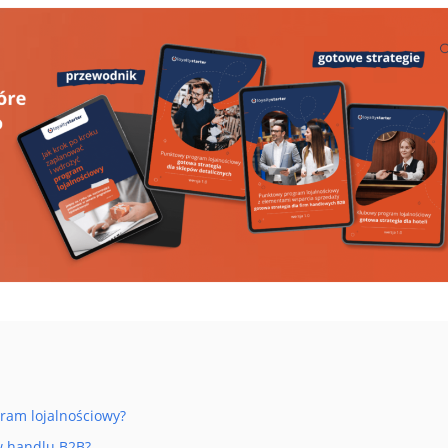
ram lojalnościowy?
w handlu B2B?