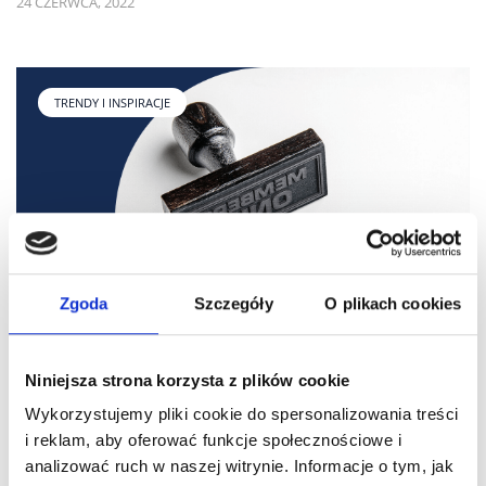
24 CZERWCA, 2022
TRENDY I INSPIRACJE
Zgoda
Szczegóły
O plikach cookies
Niniejsza strona korzysta z plików cookie
Klubowy program lojalnościowy
Wykorzystujemy pliki cookie do spersonalizowania treści
W hotelach, restauracjach, biurach podróży, ale też w innych
i reklam, aby oferować funkcje społecznościowe i
usługach doskonale sprawdza się klubowy program
analizować ruch w naszej witrynie. Informacje o tym, jak