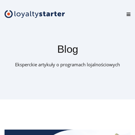
Platforma
Oferta
Blog
Cennik
Eksperckie artykuły o programach lojalnościowych
Zasoby
Logowanie
Zamów darmową konsultację