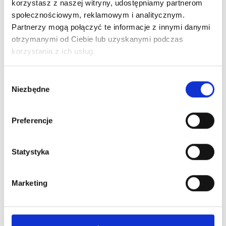
lojalnościowy. Odpowiednio zaplanowany może być
korzystasz z naszej witryny, udostępniamy partnerom
wykorzystany praktycznie w każdej branży.
społecznościowym, reklamowym i analitycznym.
Partnerzy mogą połączyć te informacje z innymi danymi
23 MAJA, 2022
otrzymanymi od Ciebie lub uzyskanymi podczas
korzystania z ich usług.
Wybór
AKTUALNOŚCI
Niezbędne
zgody
Preferencje
Statystyka
Marketing
Raport: „Narzędzia i wtyczki w e-commerce