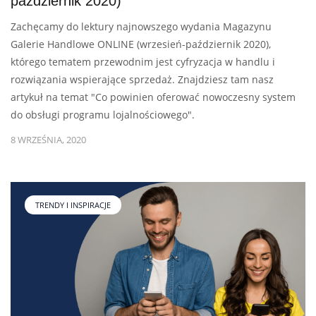
październik 2020)
Zachęcamy do lektury najnowszego wydania Magazynu
Galerie Handlowe ONLINE (wrzesień-październik 2020),
którego tematem przewodnim jest cyfryzacja w handlu i
rozwiązania wspierające sprzedaż. Znajdziesz tam nasz
artykuł na temat "Co powinien oferować nowoczesny system
do obsługi programu lojalnościowego".
8 WRZEŚNIA, 2020
TRENDY I INSPIRACJE