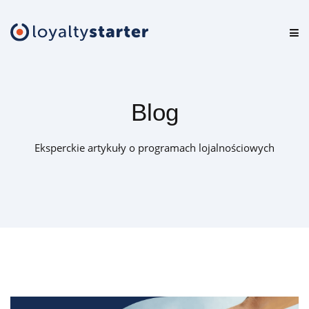
Platforma
Oferta
Blog
Cennik
Eksperckie artykuły o programach lojalnościowych
Zasoby
Logowanie
Zamów darmową konsultację