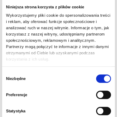
Niniejsza strona korzysta z plików cookie
Wykorzystujemy pliki cookie do spersonalizowania treści
i reklam, aby oferować funkcje społecznościowe i
analizować ruch w naszej witrynie. Informacje o tym, jak
korzystasz z naszej witryny, udostępniamy partnerom
Korzyści z programu lojalnościowego B2B – co
społecznościowym, reklamowym i analitycznym.
możesz zyskać jako firma?
Partnerzy mogą połączyć te informacje z innymi danymi
Poznaj najważniejsze korzyści z programu lojalnościowego
otrzymanymi od Ciebie lub uzyskanymi podczas
B2B. Sprawdź, jak pomaga zwiększyć sprzedaż i budować
korzystania z ich usług.
trwałe relacje z klientami.
Wybór
11 STYCZNIA, 2021
Niezbędne
zgody
Preferencje
TRENDY I INSPIRACJE
Statystyka