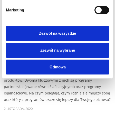
Marketing
Zezwól na wszystkie
Zezwól na wybrane
Program partnerski (afiliacyjny) – czym różni
się od programu lojalnościowego?
Odmowa
Na rynku funkcjonuje mnóstwo różnorodnych rozwiązań
skutecznie wspierających sprzedaż i promocję marek oraz ich
produktów. Dwoma kluczowymi z nich są programy
partnerskie (zwane również afiliacyjnymi) oraz programy
lojalnościowe. Na czym polegają, czym różnią się między sobą
oraz który z programów okaże się lepszy dla Twojego biznesu?
2 LISTOPADA, 2020