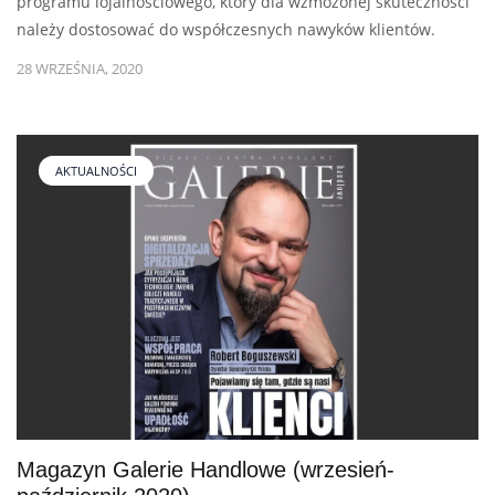
programu lojalnościowego, który dla wzmożonej skuteczności
należy dostosować do współczesnych nawyków klientów.
28 WRZEŚNIA, 2020
AKTUALNOŚCI
Magazyn Galerie Handlowe (wrzesień-