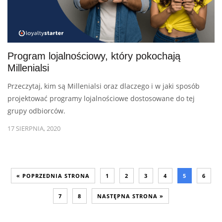
Program lojalnościowy, który pokochają
Millenialsi
Przeczytaj, kim są Millenialsi oraz dlaczego i w jaki sposób
projektować programy lojalnościowe dostosowane do tej
grupy odbiorców.
17 SIERPNIA, 2020
« POPRZEDNIA STRONA
1
2
3
4
5
6
7
8
NASTĘPNA STRONA »