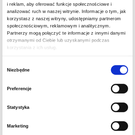
i reklam, aby oferować funkcje społecznościowe i
spersonalizowanych doświadczeń. Co więcej, klienci, którzy
analizować ruch w naszej witrynie. Informacje o tym, jak
otrzymają spersonalizowane doświadczenie, dokonują
korzystasz z naszej witryny, udostępniamy partnerom
średniorocznie aż o 15 transakcji więcej.
społecznościowym, reklamowym i analitycznym.
Partnerzy mogą połączyć te informacje z innymi danymi
Wdrożenie programu lojalnościowego jest w stanie
otrzymanymi od Ciebie lub uzyskanymi podczas
zapewnić klientom spersonalizowane doświadczenia,
korzystania z ich usług.
udzielać im rabaty, wyłączny dostęp do unikatowych
produktów, zapewnić lepszą obsługę klienta czy umożliwić
Wybór
Niezbędne
zgody
udział w programie referencyjnym.
Preferencje
Siła referencji
Statystyka
Współcześni konsumenci – co dotyczy również sektora
Marketing
biznesowego – są coraz bardziej obojętni na przekaz