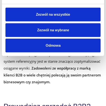
reklamowy. Według badania McCann opublikowanego w
2017 roku, ponad połowa Amerykanów nie ufa
Zezwól na wszystkie
reklamodawcom. Są bardziej skłonni zaufać recenzjom i
rekomendacjom znajomych czy współpracowników. Z kolei
aż 85% decydentów w sektorze B2B rozpoczyna proces
Zezwól na wybrane
zakupowy po otrzymaniu polecenia od znajomego,
współpracownika lub partnera biznesowego.
Odmowa
Wprowadzenie programu lojalnościowego zawierającego
system referencyjny jest w stanie znacząco zoptymalizować
osiągane wyniki.
Zadowoleni ze współpracy z marką
klienci B2B o wiele chętniej polecają ją swoim partnerom
biznesowym czy znajomym.