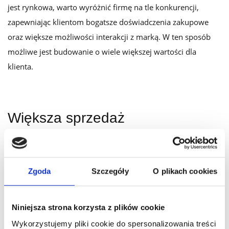
jest rynkowa, warto wyróżnić firmę na tle konkurencji,
zapewniając klientom bogatsze doświadczenia zakupowe
oraz większe możliwości interakcji z marką. W ten sposób
możliwe jest budowanie o wiele większej wartości dla
klienta.
Większa sprzedaż
W takich coraz trudniejszych warunkach na prowadzenie
biznesu warto wyjść do swoich klientów z nową inicjatywą.
Zgoda
Szczegóły
O plikach cookies
Taką, która zbuduje z nimi silne relacje, zwiększy ich
lojalność wobec marki oraz skłoni do częstszych relacji
biznesowych. Według ankiety firmy Epsilon aż 80%
Niniejsza strona korzysta z plików cookie
konsumentów oczekuje od firm i marek zapewnienia im
Wykorzystujemy pliki cookie do spersonalizowania treści