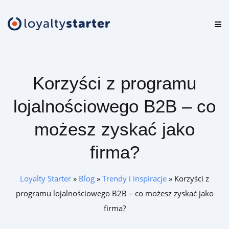
Platforma
Oferta
Korzyści z programu
Cennik
lojalnościowego B2B – co
Zasoby
możesz zyskać jako
Logowanie
firma?
Loyalty Starter
»
Blog
»
Trendy i inspiracje
»
Korzyści z
Zamów darmową konsultację
programu lojalnościowego B2B – co możesz zyskać jako
firma?